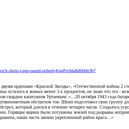
rovich-shein-i-ego-parad-pobedy#sigProIda8d6bbb367
двумя орденами «Красной Звезды», «Отечественной войны 2 ст
 осталось в живых менее 3-х процентов, не знаю что это - вез
ром гвардии капитаном Уртаевым: «…20 октября 1943 года батар
ртминометным обстрелом тов. Шеин подготовил свои группу для
бстрел, который длился в течении четырех часов. Создалось уг
реи. Горящие ящики были потушены землей под разрывы неприят
поражена, наши части заняли укрепленный район врага…»