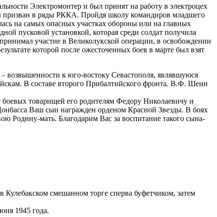
ьности Электромонтер и был принят на работу в электроцех
 был призван в ряды РККА. Пройдя школу командиров младшего
алась на самых опасных участках обороны или на главных
ной пусковой установкой, которая среди солдат получила
принимал участие в Великолукской операции, в освобождении
езультате которой после ожесточенных боев в марте был взят
 возвышенности к юго-востоку Севастополя, являвшуюся
скам. В составе второго Прибалтийского фронта. В.Ф. Шеин
т боевых товарищей его родителям Федору Николаевичу и
онбасса Ваш сын награжден орденом Красной Звезды. В боях
ю Родину-мать. Благодарим Вас за воспитание такого сына-
в Кулебакском смешанном торге сперва буфетчиком, затем
юня 1945 года.