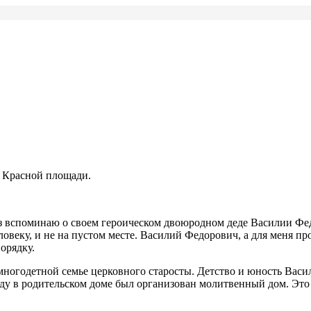
а Красной площади.
вспоминаю о своем героическом двоюродном деде Василии Фе
ку, и не на пустом месте. Василий Федорович, а для меня про
орядку.
ногодетной семье церковного старосты. Детство и юность Васи
оду в родительском доме был организован молитвенный дом. Эт