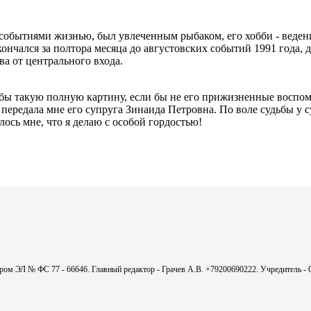
обытиями жизнью, был увлеченным рыбаком, его хобби - ведени
кончался за полтора месяца до августовских событий 1991 года,
а от центрального входа.
 такую полную картину, если бы не его прижизненные воспомин
и передала мне его супруга Зинаида Петровна. По воле судьбы у
ось мне, что я делаю с особой гордостью!
мером ЭЛ № ФС 77 - 66646. Главный редактор - Грачев А.В. +79200690222. Учредитель 