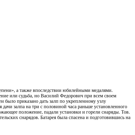
епени», а также впоследствии юбилейными медалями.
ение или судьба, но Василий Федорович при всем своем
еи было приказано дать залп по укрепленному узлу
 дачи залпа на три с половиной часа раньше установленного
рожающее положение, падали установки и горели снаряды. Тов.
ельских снарядов. Батарея была спасена и подготовившись на