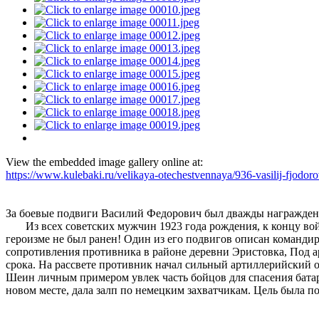
View the embedded image gallery online at:
https://www.kulebaki.ru/velikaya-otechestvennaya/936-vasilij-fjodo
За боевые подвиги Василий Федорович был дважды награжден 
Из всех советских мужчин 1923 года рождения, к концу войны
героизме не был ранен! Один из его подвигов описан команди
сопротивления противника в районе деревни Эристовка, Под а
срока. На рассвете противник начал сильный артиллерийский о
Шеин личным примером увлек часть бойцов для спасения бата
новом месте, дала залп по немецким захватчикам. Цель была 