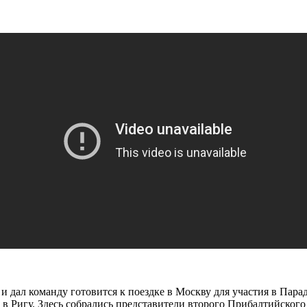
ал команду готовится к поездке в Москву для участия в Парад
с в Ригу. Здесь собрались представители второго Прибалтийског