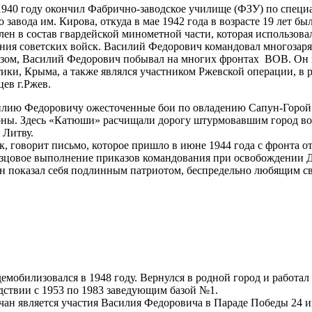
40 году окончил Фабрично-заводское училище (ФЗУ) по специал
 завода им. Кирова, откуда в мае 1942 года в возрасте 19 лет
лен в состав гвардейской минометной части, которая использов
ния советских войск. Василий Федорович командовал многозаряд
зом, Василий Федорович побывал на многих фронтах ВОВ. Он 
ики, Крыма, а также являлся участником Ржевской операции, в р
емцев г.Ржев.
 Федоровичу ожесточенные бои по овладению Сапун-Горой –
ны. Здесь «Катюши» расчищали дорогу штурмовавшим город вой
 Литву.
 говорит письмо, которое пришло в июне 1944 года с фронта о
зцовое выполнение приказов командования при освобождении Д
 показал себя подлинным патриотом, беспредельно любящим сво
билизовался в 1948 году. Вернулся в родной город и работал 
дствии с 1953 по 1983 заведующим базой №1.
н является участия Василия Федоровича в Параде Победы 24 и