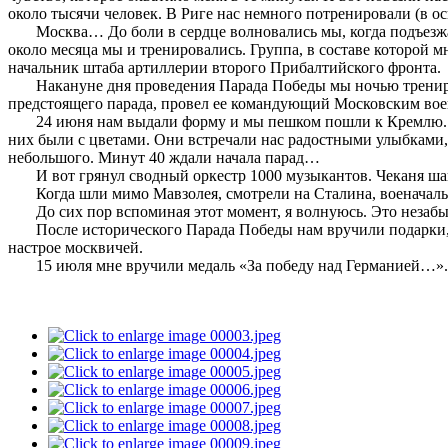
около тысячи человек. В Риге нас немного потренировали (в
Москва… До боли в сердце волновались мы, когда подъезжали
около месяца мы и тренировались. Группа, в составе которой 
начальник штаба артиллерии второго Прибалтийского фронта.
Накануне дня проведения Парада Победы мы ночью тренировал
предстоящего парада, провел ее командующий Московским во
24 июня нам выдали форму и мы пешком пошли к Кремлю. Утр
них были с цветами. Они встречали нас радостными улыбками, с
небольшого. Минут 40 ждали начала парад…
И вот грянул сводный оркестр 1000 музыкантов. Чеканя шаг,
Когда шли мимо Мавзолея, смотрели на Сталина, военачальни
До сих пор вспоминая этот момент, я волнуюсь. Это незабы
После исторического Парада Победы нам вручили подарки, и 
настрое москвичей.
15 июля мне вручили медаль «За победу над Германией…».