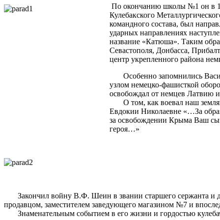
По окончанию школы №1 он в 19
Кулебакского Металлургического
командного состава, был направ
ударных направлениях наступле
название «Катюша». Таким обра
Севастополя, Донбасса, Прибалт
центр укрепленного района н
Особенно запомнились Василию
узлом немецко-фашисткой оборо
освобождал от немцев Латвию и
О том, как воевал наш земляк,
Евдокии Николаевне «…За обра
за освобождении Крыма Ваш сын
героя…»
Закончил войну В.Ф. Шеин в звании старшего сержанта и демо
продавцом, заместителем заведующего магазином №7 и впосле
Знаменательным событием в его жизни и гордостью кулебача