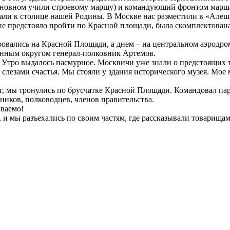
 основном учили строевому маршу) и командующий фронтом марш
 к столице нашей Родины. В Москве нас разместили в «Алешин
мне предстояло пройти по Красной площади, была скомплектована
ись на Красной Площади, а днем – на центральном аэродроме.
енным округом генерал-полковник Артемов.
о выдалось пасмурное. Москвичи уже знали о предстоящих то
лезами счастья. Мы стояли у здания исторического музея. Мое ме
 мы тронулись по брусчатке Красной Площади. Командовал пар
ков, полководцев, членов правительства.
ваемо!
мы разъехались по своим частям, где рассказывали товарищам