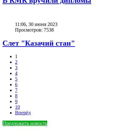
В КМК вручили дипломы
11:06, 30 июня 2023
Просмотров: 7538
Слет "Казачий стан"
1
2
3
4
5
6
7
8
9
10
Вперёд
Предложить новость