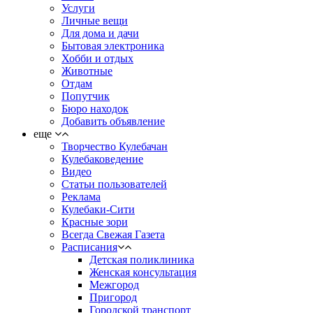
Услуги
Личные вещи
Для дома и дачи
Бытовая электроника
Хобби и отдых
Животные
Отдам
Попутчик
Бюро находок
Добавить объявление
еще
Творчество Кулебачан
Кулебаковедение
Видео
Статьи пользователей
Реклама
Кулебаки-Сити
Красные зори
Всегда Свежая Газета
Расписания
Детская поликлиника
Женская консультация
Межгород
Пригород
Городской транспорт