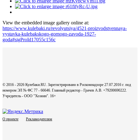
View the embedded image gallery online at:
https://www.kulebaki.ru/revolyutsiya/4521-proizvodstvennaya-
vystavka-kulebakskogo-gornogo-zavoda-1927-
goda#sigProId17055c156c
© 2016 - 2026 Кулебаки.RU. Зарегистрировано в Роскомнадзоре 27.07.2016 г. под
номером ЭЛ № ФС 77 - 66646. Главный редактор - Грачев А.В. +79200690222.
Учредитель - ООО "Хозяин".
16+
О проекте
Рекламодателям