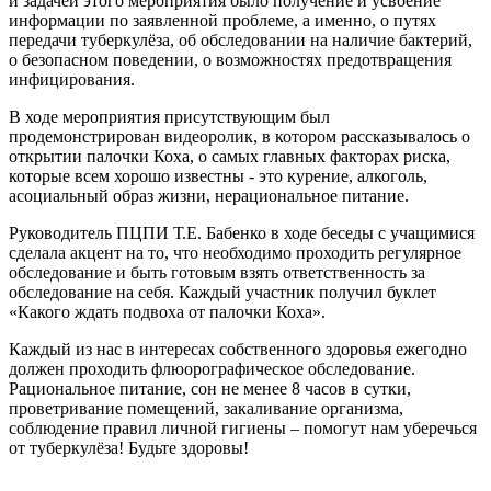
и задачей этого мероприятия было получение и усвоение
информации по заявленной проблеме, а именно, о путях
передачи туберкулёза, об обследовании на наличие бактерий,
о безопасном поведении, о возможностях предотвращения
инфицирования.
В ходе мероприятия присутствующим был
продемонстрирован видеоролик, в котором рассказывалось о
открытии палочки Коха, о самых главных факторах риска,
которые всем хорошо известны - это курение, алкоголь,
асоциальный образ жизни, нерациональное питание.
Руководитель ПЦПИ Т.Е. Бабенко в ходе беседы с учащимися
сделала акцент на то, что необходимо проходить регулярное
обследование и быть готовым взять ответственность за
обследование на себя. Каждый участник получил буклет
«Какого ждать подвоха от палочки Коха».
Каждый из нас в интересах собственного здоровья ежегодно
должен проходить флюорографическое обследование.
Рациональное питание, сон не менее 8 часов в сутки,
проветривание помещений, закаливание организма,
соблюдение правил личной гигиены – помогут нам уберечься
от туберкулёза! Будьте здоровы!