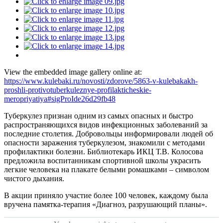
View the embedded image gallery online at:
https://www.kulebaki.ru/novosti/zdorove/5863-v-kulebakakh-
proshli-protivotuberkuleznye-profilakticheskie-
meropriyatiya#sigProIde26d29fb48
Туберкулез признан одним из самых опасных и быстро
распространяющихся видов инфекционных заболеваний за
последние столетия. Добровольцы информировали людей об
опасности заражения туберкулезом, знакомили с методами
профилактики болезни. Библиотекарь ИКЦ Т.В. Колосова
предложила воспитанникам спортивной школы украсить
легкие человека на плакате белыми ромашками – символом
чистого дыхания.
В акции приняло участие более 100 человек, каждому была
вручена памятка-терапия «Диагноз, разрушающий планы».