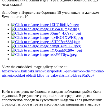
Соревнования прошли в два тура продолжительностью 2,5
часа каждый.
За победу в Первенстве боролись 18 участников, в женском
Чемпионате - 10.
View the embedded image gallery online at:
https://www.kulebaki.ru/novosti/sport/915-pervenstvo-i-chempionat-
nizhegorodskoj-oblasti-kljov-ne-baloval#sigProId39230a0207
Клёв в этот день не баловал и каждая пойманная рыбка была
трудовой. В результате упорной ловли среди молодых
спортсменов победила кулебачанка Фадеева Галя (выполнила
1 разряд), второе и третье место заняли кандидаты в мастера