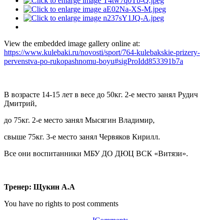
View the embedded image gallery online at:
https://www.kulebaki.ru/novosti/sport/764-kulebakskie-prizery-
pervenstva-po-rukopashnomu-boyu#sigProIdd853391b7a
В возрасте 14-15 лет в весе до 50кг. 2-е место занял Рудич
Дмитрий,
до 75кг. 2-е место занял Мысягин Владимир,
свыше 75кг. 3-е место занял Червяков Кирилл.
Все они воспитанники МБУ ДО ДЮЦ ВСК «Витязи».
Тренер: Щукин А.А
You have no rights to post comments