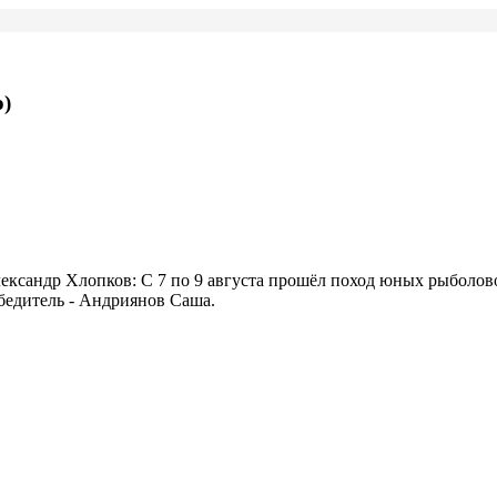
о)
ександр Хлопков: С 7 по 9 августа прошёл поход юных рыболово
бедитель - Андриянов Саша.