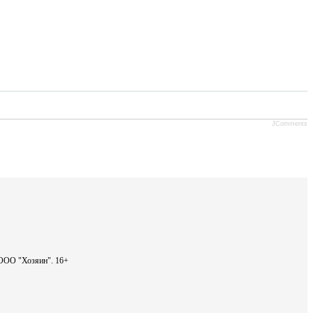
JComments
- ООО "Хозяин".
16+