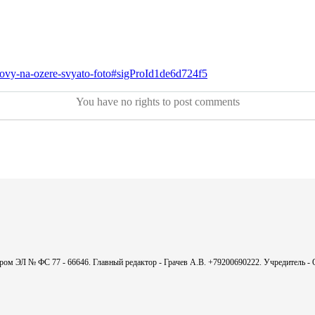
lovy-na-ozere-svyato-foto#sigProId1de6d724f5
You have no rights to post comments
мером ЭЛ № ФС 77 - 66646. Главный редактор - Грачев А.В. +79200690222. Учредитель 