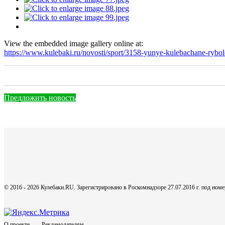
View the embedded image gallery online at:
https://www.kulebaki.ru/novosti/sport/3158-yunye-kulebachane-rybo
Предложить новость
© 2016 - 2026 Кулебаки.RU. Зарегистрировано в Роскомнадзоре 27.07.2016 г. под но
О проекте
Рекламодателям