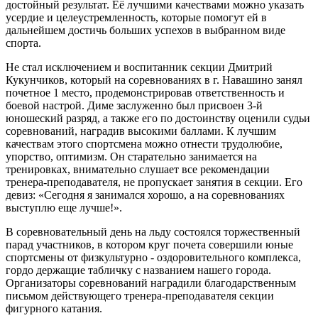
достойный результат. Её лучшими качествами можно указать
усердие и целеустремленность, которые помогут ей в
дальнейшем достичь больших успехов в выбранном виде
спорта.
Не стал исключением и воспитанник секции Дмитрий
Кукунчиков, который на соревнованиях в г. Навашино занял
почетное 1 место, продемонстрировав ответственность и
боевой настрой. Диме заслуженно был присвоен 3-й
юношеский разряд, а также его по достоинству оценили судьи
соревнований, наградив высокими баллами. К лучшим
качествам этого спортсмена можно отнести трудолюбие,
упорство, оптимизм. Он старательно занимается на
тренировках, внимательно слушает все рекомендации
тренера-преподавателя, не пропускает занятия в секции. Его
девиз: «Сегодня я занимался хорошо, а на соревнованиях
выступлю еще лучше!».
В соревновательный день на льду состоялся торжественный
парад участников, в котором круг почета совершили юные
спортсмены от физкультурно - оздоровительного комплекса,
гордо держащие табличку с названием нашего города.
Организаторы соревнований наградили благодарственным
письмом действующего тренера-преподавателя секции
фигурного катания.