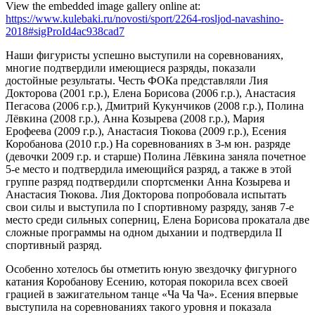
View the embedded image gallery online at:
https://www.kulebaki.ru/novosti/sport/2264-rosljod-navashino-
2018#sigProId4ac938cad7
Наши фигуристы успешно выступили на соревнованиях,
многие подтвердили имеющиеся разряды, показали
достойные результаты. Честь ФОКа представляли Лия
Докторова (2001 г.р.), Елена Борисова (2006 г.р.), Анастасия
Пегасова (2006 г.р.), Дмитрий Кукунчиков (2008 г.р.), Полина
Лёвкина (2008 г.р.), Анна Козырева (2008 г.р.), Мария
Ерофеева (2009 г.р.), Анастасия Тюкова (2009 г.р.), Есения
Коробанова (2010 г.р.) На соревнованиях в 3-м юн. разряде
(девочки 2009 г.р. и старше) Полина Лёвкина заняла почетное
5-е место и подтвердила имеющийся разряд, а также в этой
группе разряд подтвердили спортсменки Анна Козырева и
Анастасия Тюкова. Лия Докторова попробовала испытать
свои силы и выступила по I спортивному разряду, заняв 7-е
место среди сильных соперниц, Елена Борисова прокатала две
сложные программы на одном дыхании и подтвердила II
спортивный разряд.
Особенно хотелось бы отметить юную звездочку фигурного
катания Коробанову Есению, которая покорила всех своей
грацией в зажигательном танце «Ча Ча Ча». Есения впервые
выступила на соревнованиях такого уровня и показала