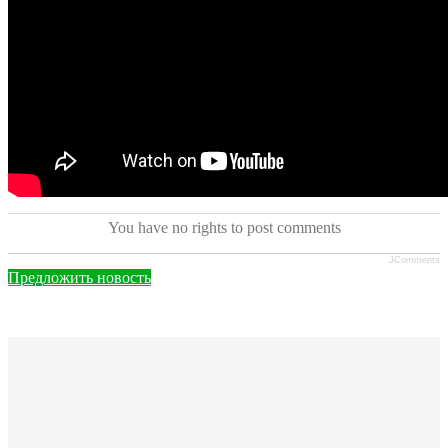
You have no rights to post comments
JComments
Предложить новость