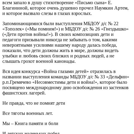
всем запало в душу стихотворение «Письмо сына» Е.
Благининой, которое очень душевно прочел Наумкин Артем,
и которое вызвало слезы в глазах взрослых.
Запоминающимися были выступления МБДОУ д/с № 22
«Тополек» («Мы помним!») и МБДОУ д/с № 26 «Гнездышко»
(«Дети против войны!»). В своих композициях дети и
педагоги призывали никогда не забывать о том, какими
невероятными усилиями нашему народу далась победа,
показали, что дети должны жить в мире, должны видеть
улыбки и любовь своих близких и родных людей, а не
слышать грохот военной канонады.
Вся идея конкурса «Война глазами детей» отразилась в
названии выступления команды МБДОУ д/с № 33 «Дельфин»
р.п.Гремячево «Несовместимы дети и война!», которое было
посвящено международному дню освобождения из застенков
фашистских лагерей.
Не правда, что не помнят дети
Все тяготы военных лет.
Мы – Книга памяти и боли
И детских маленьких побед.