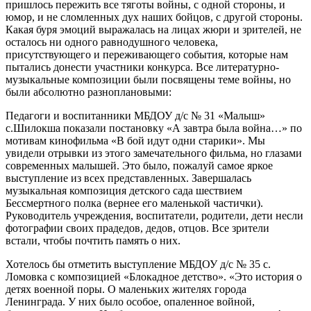
пришлось пережить все тяготы войны, с одной стороны, и
юмор, и не сломленных дух наших бойцов, с другой стороны.
Какая буря эмоций выражалась на лицах жюри и зрителей, не
осталось ни одного равнодушного человека,
присутствующего и переживающего события, которые нам
пытались донести участники конкурса. Все литературно-
музыкальные композиции были посвящены теме войны, но
были абсолютно разноплановыми:
Педагоги и воспитанники МБДОУ д/с № 31 «Малыш»
с.Шилокша показали постановку «А завтра была война…» по
мотивам кинофильма «В бой идут одни старики». Мы
увидели отрывки из этого замечательного фильма, но глазами
современных малышей. Это было, пожалуй самое яркое
выступление из всех представленных. Завершалась
музыкальная композиция детского сада шествием
Бессмертного полка (вернее его маленькой частички).
Руководитель учреждения, воспитатели, родители, дети несли
фотографии своих прадедов, дедов, отцов. Все зрители
встали, чтобы почтить память о них.
Хотелось бы отметить выступление МБДОУ д/с № 35 с.
Ломовка с композицией «Блокадное детство». «Это история о
детях военной поры. О маленьких жителях города
Ленинграда. У них было особое, опаленное войной,