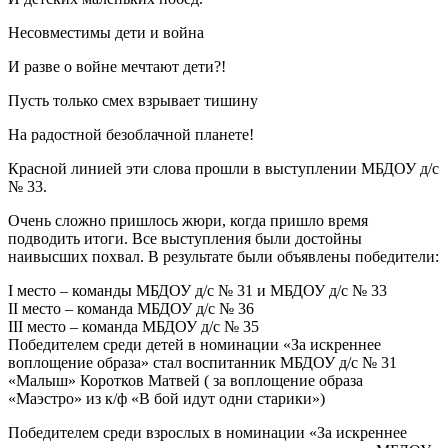
Несовместимы дети и война
И разве о войне мечтают дети?!
Пусть только смех взрывает тишину
На радостной безоблачной планете!
Красной линией эти слова прошли в выступлении МБДОУ д/с
№ 33.
Очень сложно пришлось жюри, когда пришло время
подводить итоги. Все выступления были достойны
наивысших похвал. В результате были объявлены победители:
I место – команды МБДОУ д/с № 31 и МБДОУ д/с № 33
II место – команда МБДОУ д/с № 36
III место – команда МБДОУ д/с № 35
Победителем среди детей в номинации «За искреннее
воплощение образа» стал воспитанник МБДОУ д/с № 31
«Малыш» Коротков Матвей ( за воплощение образа
«Маэстро» из к/ф «В бой идут одни старики»)
Победителем среди взрослых в номинации «За искреннее