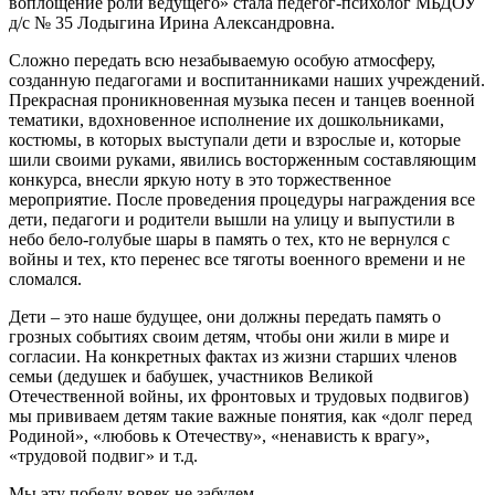
воплощение роли ведущего» стала педегог-психолог МБДОУ
д/с № 35 Лодыгина Ирина Александровна.
Сложно передать всю незабываемую особую атмосферу,
созданную педагогами и воспитанниками наших учреждений.
Прекрасная проникновенная музыка песен и танцев военной
тематики, вдохновенное исполнение их дошкольниками,
костюмы, в которых выступали дети и взрослые и, которые
шили своими руками, явились восторженным составляющим
конкурса, внесли яркую ноту в это торжественное
мероприятие. После проведения процедуры награждения все
дети, педагоги и родители вышли на улицу и выпустили в
небо бело-голубые шары в память о тех, кто не вернулся с
войны и тех, кто перенес все тяготы военного времени и не
сломался.
Дети – это наше будущее, они должны передать память о
грозных событиях своим детям, чтобы они жили в мире и
согласии. На конкретных фактах из жизни старших членов
семьи (дедушек и бабушек, участников Великой
Отечественной войны, их фронтовых и трудовых подвигов)
мы прививаем детям такие важные понятия, как «долг перед
Родиной», «любовь к Отечеству», «ненависть к врагу»,
«трудовой подвиг» и т.д.
Мы эту победу вовек не забудем