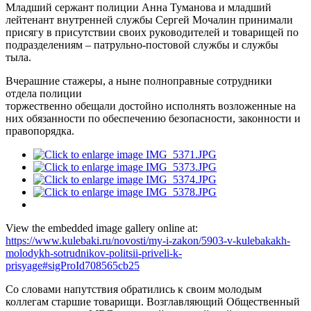
Младший сержант полиции Анна Туманова и младший
лейтенант внутренней службы Сергей Мочалин принимали
присягу в присутствии своих руководителей и товарищей по
подразделениям – патрульно-постовой службы и службы
тыла.
Вчерашние стажеры, а ныне полноправные сотрудники
отдела полиции
торжественно обещали достойно исполнять возложенные на
них обязанности по обеспечению безопасности, законности и
правопорядка.
View the embedded image gallery online at:
https://www.kulebaki.ru/novosti/my-i-zakon/5903-v-kulebakakh-
molodykh-sotrudnikov-politsii-priveli-k-
prisyage#sigProId708565cb25
Со словами напутствия обратились к своим молодым
коллегам старшие товарищи. Возглавляющий Общественный