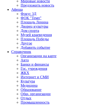
Мировые новости
Предложить новость
Афиша
Фокус 3Д
ФОК "Темп"
Площадь Ленина
Дворец культуры
Дом спорта
Музей краеведения
Площадь Победы
Другое
Добавить событие
Справочник
Организации на карте
Авто
Банки и финансы
Гос. учреждения
ЖКХ
Интернет и СМИ
Культура
Медицина
Образование
Общ. организации
Отдых
Промышленность