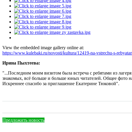
View the embedded image gallery online at:
https://www.kulebaki.ru/novosti/kultura/12419-na-vstrechu-s-rebyata
Ирина Пыхтеева:
"...Последним моим визитом была встреча с ребятами из лаге
знакомых, всё больше и больше юных читателей. Общее фото на
Искреннее спасибо за приглашение Екатерине Тюковой".
Предложить новость