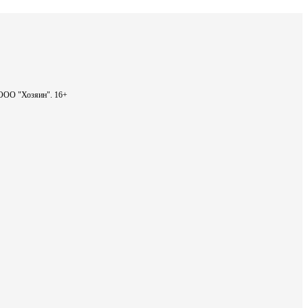
- ООО "Хозяин".
16+