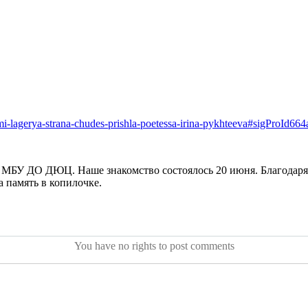
mi-lagerya-strana-chudes-prishla-poetessa-irina-pykhteeva#sigProId66
ря МБУ ДО ДЮЦ. Наше знакомство состоялось 20 июня. Благодаря
 память в копилочке.
You have no rights to post comments