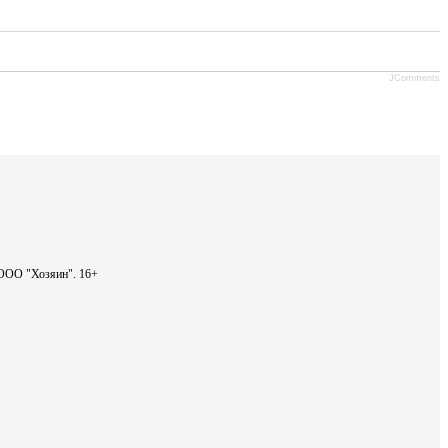
JComments
- ООО "Хозяин".
16+