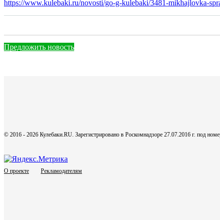
https://www.kulebaki.ru/novosti/go-g-kulebaki/3481-mikhajlovka-spr
Предложить новость
© 2016 - 2026 Кулебаки.RU. Зарегистрировано в Роскомнадзоре 27.07.2016 г. под но
О проекте
Рекламодателям