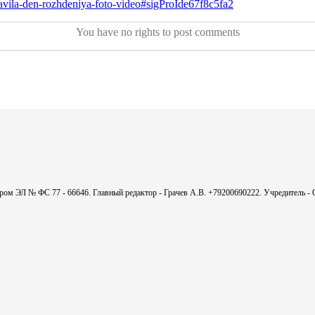
avila-den-rozhdeniya-foto-video#sigProIde67f8c5fa2
You have no rights to post comments
мером ЭЛ № ФС 77 - 66646. Главный редактор - Грачев А.В. +79200690222. Учредитель 