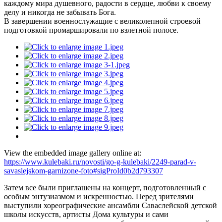
каждому мира душевного, радости в сердце, любви к своему
делу и никогда не забывать Бога.
В завершении военнослужащие с великолепной строевой
подготовкой промаршировали по взлетной полосе.
View the embedded image gallery online at:
https://www.kulebaki.ru/novosti/go-g-kulebaki/2249-parad-v-
savaslejskom-garnizone-foto#sigProId0b2d793307
Затем все были приглашены на концерт, подготовленный с
особым энтузиазмом и искренностью. Перед зрителями
выступили хореографические ансамбли Саваслейской детской
школы искусств, артисты Дома культуры и сами