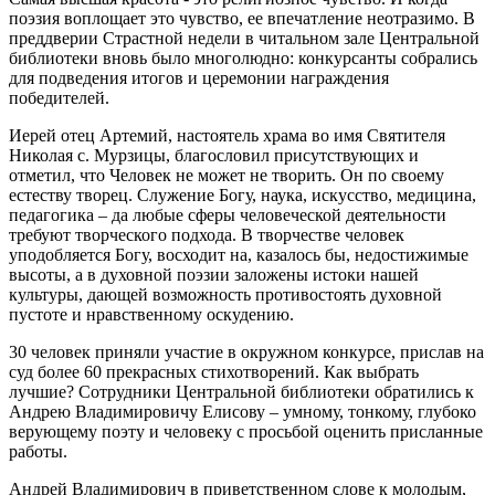
поэзия воплощает это чувство, ее впечатление неотразимо. В
преддверии Страстной недели в читальном зале Центральной
библиотеки вновь было многолюдно: конкурсанты собрались
для подведения итогов и церемонии награждения
победителей.
Иерей отец Артемий, настоятель храма во имя Святителя
Николая с. Мурзицы, благословил присутствующих и
отметил, что Человек не может не творить. Он по своему
естеству творец. Служение Богу, наука, искусство, медицина,
педагогика – да любые сферы человеческой деятельности
требуют творческого подхода. В творчестве человек
уподобляется Богу, восходит на, казалось бы, недостижимые
высоты, а в духовной поэзии заложены истоки нашей
культуры, дающей возможность противостоять духовной
пустоте и нравственному оскудению.
30 человек приняли участие в окружном конкурсе, прислав на
суд более 60 прекрасных стихотворений. Как выбрать
лучшие? Сотрудники Центральной библиотеки обратились к
Андрею Владимировичу Елисову – умному, тонкому, глубоко
верующему поэту и человеку с просьбой оценить присланные
работы.
Андрей Владимирович в приветственном слове к молодым,