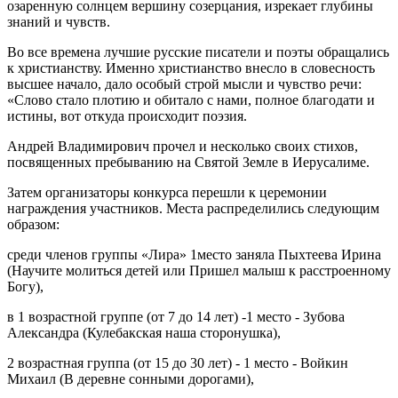
озаренную солнцем вершину созерцания, изрекает глубины
знаний и чувств.
Во все времена лучшие русские писатели и поэты обращались
к христианству. Именно христианство внесло в словесность
высшее начало, дало особый строй мысли и чувство речи:
«Слово стало плотию и обитало с нами, полное благодати и
истины, вот откуда происходит поэзия.
Андрей Владимирович прочел и несколько своих стихов,
посвященных пребыванию на Святой Земле в Иерусалиме.
Затем организаторы конкурса перешли к церемонии
награждения участников. Места распределились следующим
образом:
среди членов группы «Лира» 1место заняла Пыхтеева Ирина
(Научите молиться детей или Пришел малыш к расстроенному
Богу),
в 1 возрастной группе (от 7 до 14 лет) -1 место - Зубова
Александра (Кулебакская наша сторонушка),
2 возрастная группа (от 15 до 30 лет) - 1 место - Войкин
Михаил (В деревне сонными дорогами),