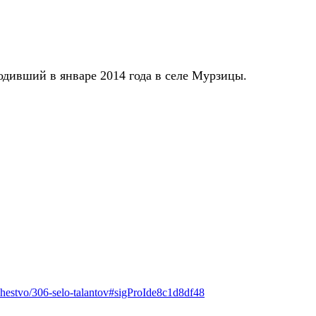
одивший в январе 2014 года в селе Мурзицы.
chestvo/306-selo-talantov#sigProIde8c1d8df48