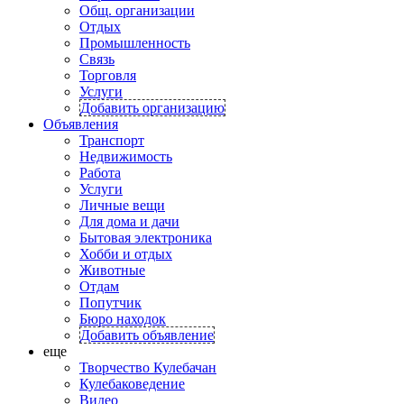
Общ. организации
Отдых
Промышленность
Связь
Торговля
Услуги
Добавить организацию
Объявления
Транспорт
Недвижимость
Работа
Услуги
Личные вещи
Для дома и дачи
Бытовая электроника
Хобби и отдых
Животные
Отдам
Попутчик
Бюро находок
Добавить объявление
еще
Творчество Кулебачан
Кулебаковедение
Видео