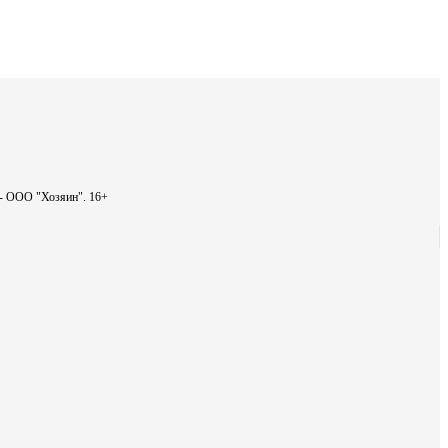
ь - ООО "Хозяин".
16+