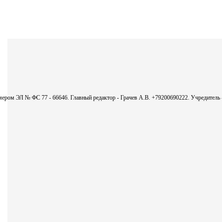
номером ЭЛ № ФС 77 - 66646. Главный редактор - Грачев А.В. +79200690222. Учредител