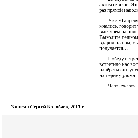
автоматчиков. Это
раз прямой наводк
Уже 30 апреля на
мчались, говорит 
выезжаем на поле,
Выходите пешком,
вдарил по нам, мы
получается…
Победу встретили
встретило нас во
навёрстывать упущ
на перину уложат
Человеческое сч
Записал Сергей Колобаев, 2013 г.