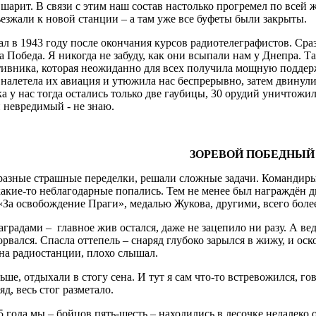
 шарит. В связи с этим наш состав настолько прогремел по всей ж
езжали к новой станции – а там уже все буфеты были закрыты.
 1943 году после окончания курсов радиотелеграфистов. Сразу
а Победа. Я никогда не забуду, как они всыпали нам у Днепра. 
ивника, которая неожиданно для всех получила мощную поддер
 налетела их авиация и утюжила нас беспрерывно, затем двинул
а у нас тогда остались только две гаубицы, 30 орудий уничтожи
 невредимый - не знаю.
ЗОРЕВОЙ ПОБЕДНЫЙ
зные страшные переделки, решали сложные задачи. Командиры 
 какие-то неблагодарные попались. Тем не менее был награждён 
«За освобождение Праги», медалью Жукова, другими, всего более
аградами – главное жив остался, даже не зацепило ни разу. А ве
орвался. Спасла оттепель – снаряд глубоко зарылся в жижу, и ос
 на радиостанции, плохо слышал.
, отдыхали в стогу сена. И тут я сам что-то встревожился, гов
яд, весь стог разметало.
ода мы – бойцов пять-шесть – находились в лесочке недалеко о