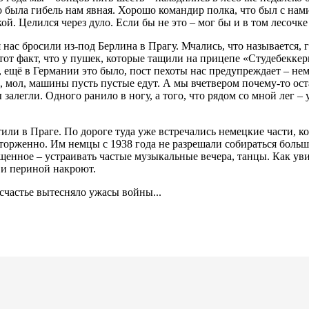
 была гибель нам явная. Хорошо командир полка, что был с нам
ой. Целился через дуло. Если бы не это – мог бы и в том лесочке
с бросили из-под Берлина в Прагу. Мчались, что называется, г
тот факт, что у пушек, которые тащили на прицепе «Студебеккеры
 ещё в Германии это было, пост пехоты нас предупреждает – нем
 мол, машины пусть пустые едут. А мы вчетвером почему-то ос
 залегли. Одного ранило в ногу, а того, что рядом со мной лег 
 в Праге. По дороге туда уже встречались немецкие части, ко
сторженно. Им немцы с 1938 года не разрешали собираться боль
енное – устраивать частые музыкальные вечера, танцы. Как увидя
 и периной накроют.
астье вытесняло ужасы войны...