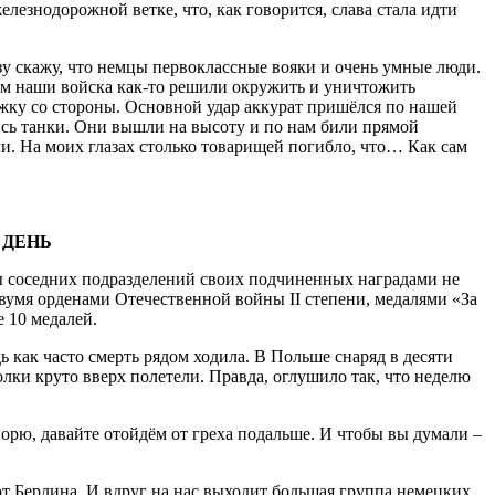
елезнодорожной ветке, что, как говорится, слава стала идти
 скажу, что немцы первоклассные вояки и очень умные люди.
Там наши войска как-то решили окружить и уничтожить
жку со стороны. Основной удар аккурат пришёлся по нашей
ись танки. Они вышли на высоту и по нам били прямой
ли. На моих глазах столько товарищей погибло, что… Как сам
 ДЕНЬ
соседних подразделений своих подчиненных наградами не
двумя орденами Отечественной войны II степени, медалями «За
 10 медалей.
дь как часто смерть рядом ходила. В Польше снаряд в десяти
колки круто вверх полетели. Правда, оглушило так, что неделю
орю, давайте отойдём от греха подальше. И чтобы вы думали –
т Берлина. И вдруг на нас выходит большая группа немецких