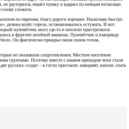
и, не растерялся, нашёл пушку и вдарил по немцам несколько
 голову сложить.
алопом по европам, благо дороги хорошие. Насколько быстро
», резина колёс горела, останавливались остужать. И вот
ецкий пулемётчик засел где-то и неплохо пристрелялся.
тались в фургоне штабной машины. Пулемётчик и взаправду
– убило. Он фактически прикрыл меня своим телом,
торые не оказывали сопротивления. Местное население
шими группами. Поэтому вместе с нашим приходом чехи стали
т русских солдат – в гости пригласят, накормят, напоят, спать