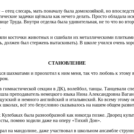
 – отец слесарь, мать поначалу была домохозяйкой, но впоследст
атические задачки щёлкала как нечего делать. Просто обладала
улице Труда. Внутри отделка была удивительная, не то что во вт
.
яли косточки животных и сшибали их металлическими плитками, 
ь, должен был стержень вытаскивать). В школе учился очень хор
СТАНОВЛЕНИЕ
 шахматами и приохотил к ним меня, так что любовь к этому в
ром.
имнастической секции в ДК), волейбол, танцы. Танцевали сперв
ишла преподаватель немецкого языка Нина Александровна Ваганов
цузский и немного английский и итальянский. Ко всему этому о
 школах, всё это безусловно сказывалось на нашем общем развит
улебаках была разнообразной как никогда позже. Дворец культу
исты, помню ходили даже на оперу «Тихий Дон».
л на мандолине, даже участвовал в школьном ансамбле струнн