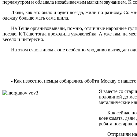
перламутром и обладала незабываемым мягким звучанием. К сож
Люди, как это было и будет всегда, жили по-разному. Со мной
одежду больше мать сама шила.
На Тёше организовывали, помню, отличные народные гуляния.
поезде. К Тёше тогда проходила узкоколейка. А уже там, на ме
весело и интересно.
На этом счастливом фоне особенно уродливо выглядят го
- Как известно, немцы собирались обойти Москву с нашего м
Я вместе со стар
половиной до мес
металлические кл
Как сейчас помню
военкомата, дали 
ребята постарше н
Отправили нас н