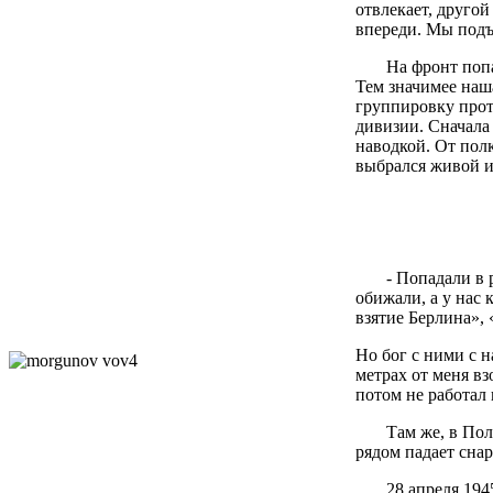
отвлекает, другой
впереди. Мы подъ
На фронт попал в
Тем значимее наш
группировку прот
дивизии. Сначала
наводкой. От полк
выбрался живой и
- Попадали в ра
обижали, а у нас
взятие Берлина», 
Но бог с ними с н
метрах от меня вз
потом не работал
Там же, в Польше
рядом падает снар
28 апреля 1945 г