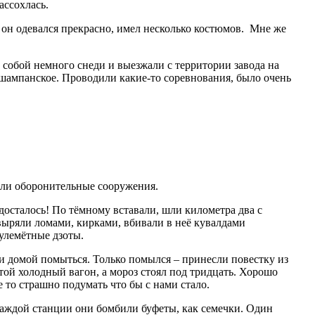
ассохлась.
 он одевался прекрасно, имел несколько костюмов. Мне же
обой немного снеди и выезжали с территории завода на
, шампанское. Проводили какие-то соревнования, было очень
ыли оборонительные сооружения.
досталось! По тёмному вставали, шли километра два с
выряли ломами, кирками, вбивали в неё кувалдами
улемётные дзоты.
 домой помыться. Только помылся – принесли повестку из
той холодный вагон, а мороз стоял под тридцать. Хорошо
 то страшно подумать что бы с нами стало.
ждой станции они бомбили буфеты, как семечки. Один