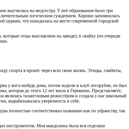
вии выучилась на медсестру. У неё образования было три
 исключительным логическим суждением. Хорошо запомнилась
орой церкви, что находилась на месте современной городской
которые отцы выплавляли на заводе), в свайку (по очереди
ошо.
иду спорта я пронёс через всю свою жизнь. Этюды, гамбиты,
а у кого-нибудь дома, потом ходили в клуб лесорубов, он был
а, которая до этого 12 лет жила в Германии. Представляете,
на являлась талантливым режиссёром и создала у нас школьный
ии, вырабатывалась уверенность в себе.
ры полностью соответствовал названию как по убранству, так
ых инструментов. Моя мандолина была вся отделана