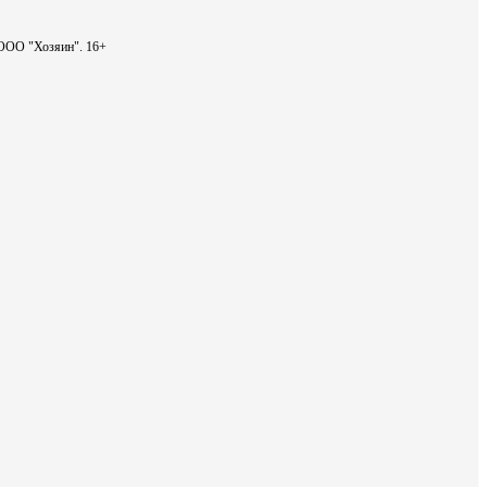
- ООО "Хозяин".
16+