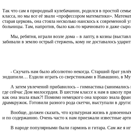
Так что сам я природный кулебачанин, родился в простой семье
класса, но мы все её звали «профессором математики». Матем
старая церковь, она стояла несколько наискось к современной 
больницы. Там, напротив, было как-то мрачновато и даже сыро
Мы, ребятня, играли возле дома – в лапту, в козны (выставл
забивали в землю острый стержень, кому не доставалось ударит
- Скучать нам было абсолютно некогда. Старший брат увлёкся
эндшпили… Ездили играть со сверстниками в Навашино, в Му
А затем увлечений прибавилось – гимнастика (занимались в г
где сейчас Дом милосердия. В шестом классе к нам в школу пр
как она знала язык?! Помимо немецкого она хорошо знала фран
драмкружок. Готовили разного рода скетчи, выступали в других
Вообще, должен сказать, что культурная жизнь в довоенных К
и по содержанию. Очень часто к нам приезжали известные арт
В народе популярными были гармонь и гитара. Сам же я игра