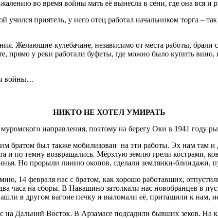
алению во время войны мать её вынесла в сени, где она вся и р
 учился приятель, у него отец работал начальником торга – так
 Желающие-кулебачане, независимо от места работы, брали с с
сте, прямо у реки работали буфеты, где можно было купить вино
ды войны…
НИКТО НЕ ХОТЕЛ УМИРАТЬ
уромского направления, поэтому на берегу Оки в 1941 году р
шим братом был также мобилизован на эти работы. Эх нам там и 
та и по темну возвращались. Мёрзлую землю грели кострами, ко
инья. Но прорыли линию окопов, сделали землянки-блиндажи, п
, 14 февраля нас с братом, как хорошо работавших, отпустили
два часа на сборы. В Навашино затолкали нас новобранцев в пус
ашли в другом вагоне печку и выломали её, притащили к нам, не
а Дальний Восток. В Арзамасе подсадили бывших зеков. На ка