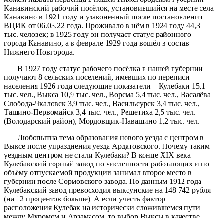
Канавинский рабочий посёлок, установившийся на месте села
Канавино в 1921 году и узаконенный после постановления
ВЦИК от 06.03.22 года. Проживало в нём в 1924 году 44,3
тыс. человек; в 1925 году он получает статус районного
города Канавино, а в феврале 1929 года вошёл в состав
Нижнего Новгорода.
В 1927 году статус рабочего посёлка в нашей губернии
получают 8 сельских поселений, имевших по переписи
населения 1926 года следующие показатели – Кулебаки 15,1
тыс. чел., Выкса 10,9 тыс. чел., Ворсма 5,4 тыс. чел., Васалёва
Слобода-Чкаловск 3,9 тыс. чел., Васильсурск 3,4 тыс. чел.,
Ташино-Первомайск 3,4 тыс. чел., Решетиха 2,5 тыс. чел.
(Володарский район), Мордовщик-Навашино 1,2 тыс. чел.
Любопытна тема образования нового уезда с центром в
Выксе после упразднения уезда Ардатовского. Почему таким
уездным центром не стали Кулебаки? В конце XIX века
Кулебакский горный завод по численности работающих и по
объёму отпускаемой продукции занимал второе место в
губернии после Сормовского завода. По данным 1912 года
Кулебакский завод превосходил выксунские на 148 742 рубля
(на 12 процентов больше). А если учесть фактор
расположения Кулебак на исторически сложившемся пути
между Муромом и Арзамасом, то выбор Выксы в качестве