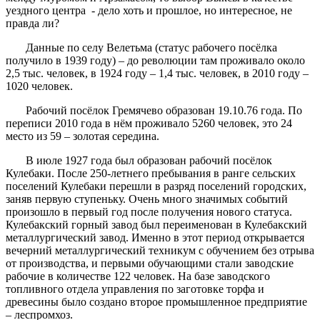
уездного центра - дело хоть и прошлое, но интересное, не
правда ли?
Данные по селу Велетьма (статус рабочего посёлка
получило в 1939 году) – до революции там проживало около
2,5 тыс. человек, в 1924 году – 1,4 тыс. человек, в 2010 году –
1020 человек.
Рабочий посёлок Гремячево образован 19.10.76 года. По
переписи 2010 года в нём проживало 5260 человек, это 24
место из 59 – золотая середина.
В июле 1927 года был образован рабочий посёлок
Кулебаки. После 250-летнего пребывания в ранге сельских
поселений Кулебаки перешли в разряд поселений городских,
заняв первую ступеньку. Очень много значимых событий
произошло в первый год после получения нового статуса.
Кулебакский горный завод был переименован в Кулебакский
металлургический завод. Именно в этот период открывается
вечерний металлургический техникум с обучением без отрыва
от производства, и первыми обучающими стали заводские
рабочие в количестве 122 человек. На базе заводского
топливного отдела управления по заготовке торфа и
древесины было создано второе промышленное предприятие
– леспромхоз.