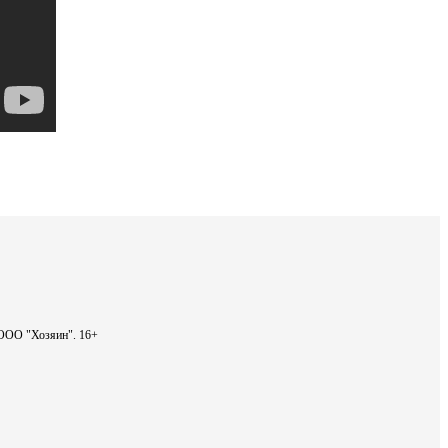
- ООО "Хозяин".
16+