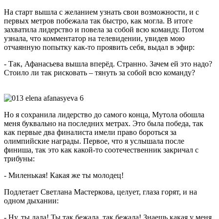
На старт вышла с желанием узнать свои возможности, и с
первых метров побежала так быстро, как могла. В итоге
захватила лидерство и повела за собой всю команду. Потом
узнала, что комментатор на телевидении, увидев мою
отчаянную попытку как-то проявить себя, выдал в эфир:
- Так, Афанасьева вышла вперёд. Странно. Зачем ей это надо?
Стоило ли так рисковать – тянуть за собой всю команду?
Но я сохранила лидерство до самого конца, Мутола обошла
меня буквально на последних метрах. Это была победа, так
как первые два финалиста имели право бороться за
олимпийские награды. Первое, что я услышала после
финиша, так это как какой-то соотечественник закричал с
трибуны:
- Миленькая! Какая же ты молодец!
Подлетает Светлана Мастеркова, целует, глаза горят, и на
одном дыхании:
- Ну, ты дала! Ты так бежала, так бежала! Знаешь какая у меня