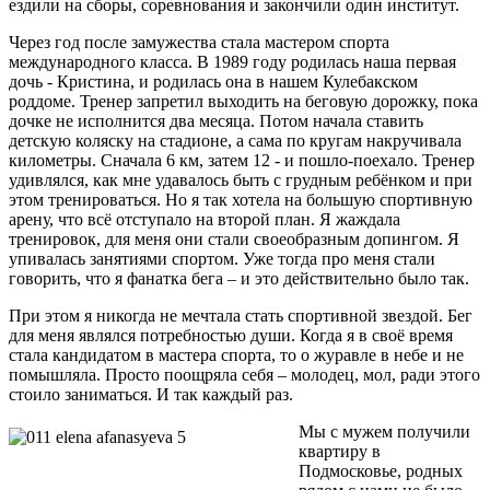
ездили на сборы, соревнования и закончили один институт.
Через год после замужества стала мастером спорта
международного класса. В 1989 году родилась наша первая
дочь - Кристина, и родилась она в нашем Кулебакском
роддоме. Тренер запретил выходить на беговую дорожку, пока
дочке не исполнится два месяца. Потом начала ставить
детскую коляску на стадионе, а сама по кругам накручивала
километры. Сначала 6 км, затем 12 - и пошло-поехало. Тренер
удивлялся, как мне удавалось быть с грудным ребёнком и при
этом тренироваться. Но я так хотела на большую спортивную
арену, что всё отступало на второй план. Я жаждала
тренировок, для меня они стали своеобразным допингом. Я
упивалась занятиями спортом. Уже тогда про меня стали
говорить, что я фанатка бега – и это действительно было так.
При этом я никогда не мечтала стать спортивной звездой. Бег
для меня являлся потребностью души. Когда я в своё время
стала кандидатом в мастера спорта, то о журавле в небе и не
помышляла. Просто поощряла себя – молодец, мол, ради этого
стоило заниматься. И так каждый раз.
Мы с мужем получили
квартиру в
Подмосковье, родных