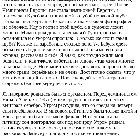
что сталкивалась с неоправданной завистью людей. После
Чемпионата Европы, где стала чемпионкой Европы, я
приехала в Кулебаки в шикарной голубой норковой шубе.
Тогда вышел журнал «Лёгкая атлетика» с моей фотографией
на обложке. Иду в гости в этой шубе, а в сумочке лежит
журнал. Мимо проходила старенькая бабушка, она меня
остановила и с укором спросила: «Сколько же стоит такая
шуба? Как же ты заработала столько денег?». Бабуля одета
была очень бедно, и мне стало стыдно. Показав ей свой
журнал, рассказала о себе. Я знаю, как трудно жили мои
родители, и как тяжело работать на заводе - так жили многие
в нашем городе. Но и мне тоже всё досталось непросто. Было
много травм, серьёзных и не очень. Достаточно сказать, что у
меня 6 операций на ногах. После каждой такой операции
старалась быстрее вернуться в спорт.
Я, наверное, родилась быть спортсменом. Перед чемпионатом
мира в Афинах (1997г.) мне в среду приснился сон, что я
выиграла серебро. Утром рассудила, что со среды на четверг
сны не сбываются. В мировом рейтинге я была только пятой и
могла реально быть только в финале. Но с четверга на
пятницу сон повторился как под копирку. Утром решила
записать увиденное во сне, но о самом сне никому не
рассказала. Записку спрятала в томике энциклопедии.