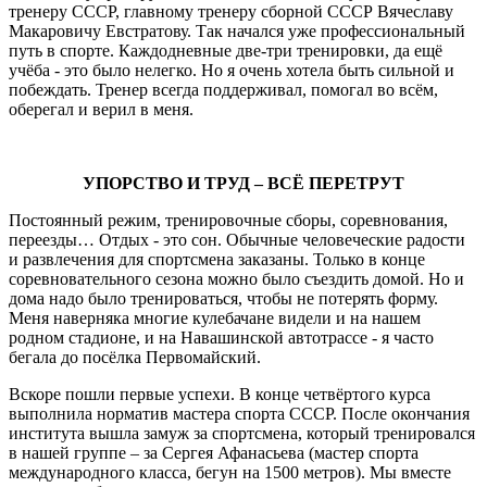
тренеру СССР, главному тренеру сборной СССР Вячеславу
Макаровичу Евстратову. Так начался уже профессиональный
путь в спорте. Каждодневные две-три тренировки, да ещё
учёба - это было нелегко. Но я очень хотела быть сильной и
побеждать. Тренер всегда поддерживал, помогал во всём,
оберегал и верил в меня.
УПОРСТВО И ТРУД – ВСЁ ПЕРЕТРУТ
Постоянный режим, тренировочные сборы, соревнования,
переезды… Отдых - это сон. Обычные человеческие радости
и развлечения для спортсмена заказаны. Только в конце
соревновательного сезона можно было съездить домой. Но и
дома надо было тренироваться, чтобы не потерять форму.
Меня наверняка многие кулебачане видели и на нашем
родном стадионе, и на Навашинской автотрассе - я часто
бегала до посёлка Первомайский.
Вскоре пошли первые успехи. В конце четвёртого курса
выполнила норматив мастера спорта СССР. После окончания
института вышла замуж за спортсмена, который тренировался
в нашей группе – за Сергея Афанасьева (мастер спорта
международного класса, бегун на 1500 метров). Мы вместе