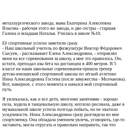
металлургического завода, мама Екатерина Алексеевна
Власова - рабочая этого же завода, и две сестры - старшая
Галина и младшая Наталья. Училась в школе №10.
Её спортивные успехи заметили сразу.
- Наш школьный учитель по физкультуре Виктор Фёдорович
Сысуев, - рассказывает Елена Александровна, - отправлял
меня на все соревнования за школу, а мне это нравилось. Он,
кстати, преподал азы бега на дистанции в 400 метров. В 5
классе на наши школьные соревнования пришла тренер
детско-юношеской спортивной школы по лёгкой атлетике
Нина Александровна Гостева (после замужества - Молчанова).
Вот, наверное, с этого момента и начался мой спортивный
путь.
Я увлекалась, как и все дети, многими занятиями - хорошо
пела, ходила в танцевальную школу, неплохо рисовала, даже в
музыкальной школе успела полгода побыть, но не хватило
усидчивости. Нина Александровна сразу разглядела во мне
спортсменку. Она обладала умением увлечь, уговорить, где-то
заставить, могла отругать и правильно направить, так что