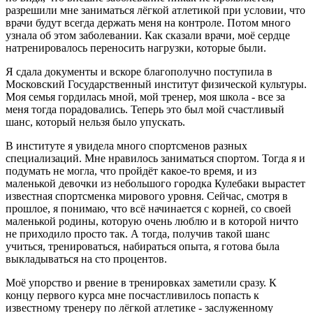
разрешили мне заниматься лёгкой атлетикой при условии, что
врачи будут всегда держать меня на контроле. Потом много
узнала об этом заболевании. Как сказали врачи, моё сердце
натренировалось переносить нагрузки, которые были.
Я сдала документы и вскоре благополучно поступила в
Московский Государственный институт физической культуры.
Моя семья гордилась мной, мой тренер, моя школа - все за
меня тогда порадовались. Теперь это был мой счастливый
шанс, который нельзя было упускать.
В институте я увидела много спортсменов разных
специализаций. Мне нравилось заниматься спортом. Тогда я и
подумать не могла, что пройдёт какое-то время, и из
маленькой девочки из небольшого городка Кулебаки вырастет
известная спортсменка мирового уровня. Сейчас, смотря в
прошлое, я понимаю, что всё начинается с корней, со своей
маленькой родины, которую очень люблю и в которой ничто
не приходило просто так. А тогда, получив такой шанс
учиться, тренироваться, набираться опыта, я готова была
выкладываться на сто процентов.
Моё упорство и рвение в тренировках заметили сразу. К
концу первого курса мне посчастливилось попасть к
известному тренеру по лёгкой атлетике - заслуженному