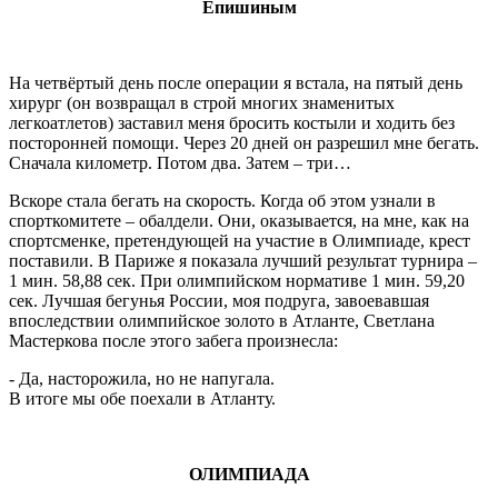
Епишиным
На четвёртый день после операции я встала, на пятый день
хирург (он возвращал в строй многих знаменитых
легкоатлетов) заставил меня бросить костыли и ходить без
посторонней помощи. Через 20 дней он разрешил мне бегать.
Сначала километр. Потом два. Затем – три…
Вскоре стала бегать на скорость. Когда об этом узнали в
спорткомитете – обалдели. Они, оказывается, на мне, как на
спортсменке, претендующей на участие в Олимпиаде, крест
поставили. В Париже я показала лучший результат турнира –
1 мин. 58,88 сек. При олимпийском нормативе 1 мин. 59,20
сек. Лучшая бегунья России, моя подруга, завоевавшая
впоследствии олимпийское золото в Атланте, Светлана
Мастеркова после этого забега произнесла:
- Да, насторожила, но не напугала.
В итоге мы обе поехали в Атланту.
ОЛИМПИАДА