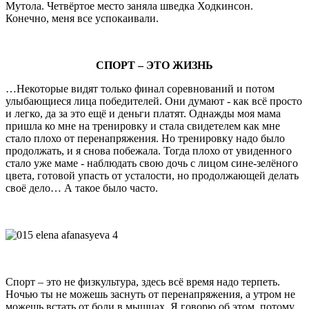
Мутола. Четвёртое место заняла шведка Ходкинсон.
Конечно, меня все успокаивали.
СПОРТ – ЭТО ЖИЗНЬ
…Некоторые видят только финал соревнований и потом
улыбающиеся лица победителей. Они думают - как всё просто
и легко, да за это ещё и деньги платят. Однажды моя мама
пришла ко мне на тренировку и стала свидетелем как мне
стало плохо от перенапряжения. Но тренировку надо было
продолжать, и я снова побежала. Тогда плохо от увиденного
стало уже маме - наблюдать свою дочь с лицом сине-зелёного
цвета, готовой упасть от усталости, но продолжающей делать
своё дело… А такое было часто.
Спорт – это не физкультура, здесь всё время надо терпеть.
Ночью ты не можешь заснуть от перенапряжения, а утром не
можешь встать от боли в мышцах. Я говорю об этом, потому