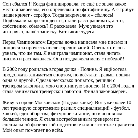
Сон сбылся!!! Когда финишировала, то ещё не знала какое
место я завоевала, его определяли по фотофинишу. А с трибун
наши кричат - серебро. Тогда закричала я – сбылось!
Подбежали корреспонденты, стали расспрашивать, а что,
собственно, сбылось? Я рассказала. Муж увидел это
интервью, нашёл записку. Вот такие чудеса.
Перед Чемпионатом Европы дочка написала мне письмо и
попросила прочесть после соревнований. Очень хотелось
узнать, что же там. Я выиграла чемпионат, стала читать
письмо и расплакалась. Она поздравляла меня с победой!
В 2002 году родилась вторая дочка - Полина. Я ещё хотела
продолжать заниматься спортом, но всё-таки травмы пошли
одна за другой. Сделав несколько попыток, решили с
тренером закончить мою спортивную эпопею. И с 2004 года я
стала заниматься тренерской работой. Финал закономерен.
Живу в городе Московском (Подмосковье). Вот уже более 10
лет тренирую спортсменов разных специализаций - футбол,
хоккей, единоборства, фигурное катание, но в основном
большой теннис. Я стала востребованным тренером по
специальной физической подготовке и мне это тоже нравится.
Мой опыт помогает во всём.