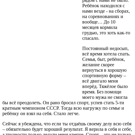
рядом с нами не было.
Ребёнок находился с
нами везде - на сборах,
на соревнованиях и
вообще… До 10
месяцев кормила
грудью, это хоть как-то
спасало.
Постоянный недосып,
всё время хотела спать.
Семья, быт, ребёнок,
желание скорее
вернуться в хорошую
спортивную форму –
всё двигало меня
вперёд. Тяжёлое было
время. Без помощи
моего мужа не смогла
бы всё преодолеть. Он рано бросил спорт, успев стать 5-ти
кратным чемпионом СССР. Тогда всю нагрузку по семье и
ребёнку он взял на себя. Стало легче.
Сейчас я убеждена, что если ты отдаёшь своему делу всю себя
– обязательно будет хороший результат. Я верила в себя и себе,
а трудности только делали меня крепче. Спорт – это не только