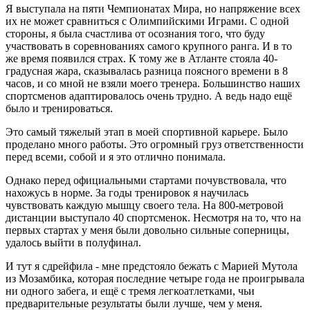
Я выступала на пяти Чемпионатах Мира, но напряжение всех
их не может сравниться с Олимпийскими Играми. С одной
стороны, я была счастлива от осознания того, что буду
участвовать в соревнованиях самого крупного ранга. И в то
же время появился страх. К тому же в Атланте стояла 40-
градусная жара, сказывалась разница поясного времени в 8
часов, и со мной не взяли моего тренера. Большинство наших
спортсменов адаптировалось очень трудно. А ведь надо ещё
было и тренироваться.
Это самый тяжелый этап в моей спортивной карьере. Было
проделано много работы. Это огромный груз ответственности
перед всеми, собой и я это отлично понимала.
Однако перед официальными стартами почувствовала, что
нахожусь в норме. За годы тренировок я научилась
чувствовать каждую мышцу своего тела. На 800-метровой
дистанции выступало 40 спортсменок. Несмотря на то, что на
первых стартах у меня были довольно сильные соперницы,
удалось выйти в полуфинал.
И тут я сдрейфила - мне предстояло бежать с Марией Мутола
из Мозамбика, которая последние четыре года не проигрывала
ни одного забега, и ещё с тремя легкоатлетками, чьи
предварительные результаты были лучше, чем у меня.