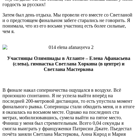
гордость за русских!
Затем был день отдыха. Мы провели его вместе со Светланой
и о предстоящем финальном забеге старались не говорить. Я
понимала, что из его восьми участниц есть более сильные,
чем я.
Участницы Олимпиады в Атланте – Елена Афанасьева
(слева), гимнастка Светлана Хоркина (в центре) и
Светлана Мастеркова
В финале накал соперничества ощущался в воздухе. Всё
произошло спонтанно. Я не успела выйти вперёд на
последней 200-метровой дистанции, то есть упустила момент
финального рывка. Соперницы стали обходить меня, и в итоге
я оказалась на восьмом месте. Однако на последних ста
метрах, мобилизовавшись, сумела выйти на пятое место.
Финиш у меня был стремительным. Всего 0,04 секунды я
смогла выиграть у француженки Патрисии Джате. Пьедестал
почёта заняли Светлана Мастеркова, Анна Кирод и Мария