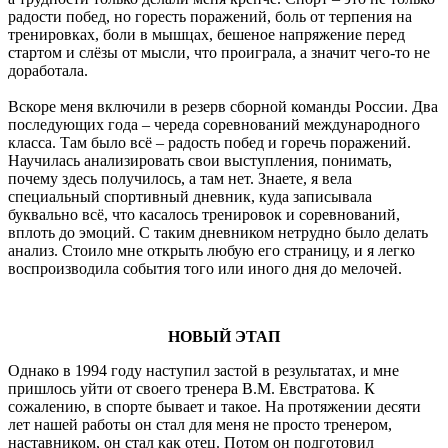
радости побед, но горесть поражений, боль от терпения на
тренировках, боли в мышцах, бешеное напряжение перед
стартом и слёзы от мысли, что проиграла, а значит чего-то не
доработала.
Вскоре меня включили в резерв сборной команды России. Два
последующих года – череда соревнований международного
класса. Там было всё – радость побед и горечь поражений.
Научилась анализировать свои выступления, понимать,
почему здесь получилось, а там нет. Знаете, я вела
специальный спортивный дневник, куда записывала
буквально всё, что касалось тренировок и соревнований,
вплоть до эмоций. С таким дневником нетрудно было делать
анализ. Стоило мне открыть любую его страницу, и я легко
воспроизводила события того или иного дня до мелочей.
НОВЫЙ ЭТАП
Однако в 1994 году наступил застой в результатах, и мне
пришлось уйти от своего тренера В.М. Евстратова. К
сожалению, в спорте бывает и такое. На протяжении десяти
лет нашей работы он стал для меня не просто тренером,
наставником, он стал как отец. Потом он подготовил