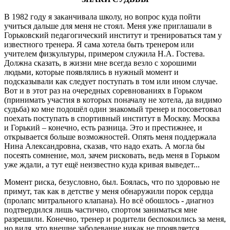
В 1982 году я заканчивала школу, но вопрос куда пойти
учиться дальше для меня не стоял. Меня уже приглашали в
Горьковский педагогический институт и тренироваться там у
известного тренера. Я сама хотела быть тренером или
учителем физкультуры, примером служила Н.А. Гостева.
Должна сказать, в жизни мне всегда везло с хорошими
людьми, которые появлялись в нужный момент и
подсказывали как следует поступать в том или ином случае.
Вот и в этот раз на очередных соревнованиях в Горьком
(принимать участия в которых поначалу не хотела, да видимо
судьба) ко мне подошёл один знакомый тренер и посоветовал
поехать поступать в спортивный институт в Москву. Москва
и Горький – конечно, есть разница. Это и престижнее, и
открывается больше возможностей. Опять меня поддержала
Нина Александровна, сказав, что надо ехать. А могла бы
посеять сомнение, мол, зачем рисковать, ведь меня в Горьком
уже ждали, а тут ещё неизвестно куда кривая выведет...
Момент риска, безусловно, был. Боялась, что по здоровью не
примут, так как в детстве у меня обнаружили порок сердца
(пролапс митрального клапана). Но всё обошлось - диагноз
подтвердился лишь частично, спортом заниматься мне
разрешили. Конечно, тренер и родители беспокоились за меня,
но видя, что внешне заболевание никак не проявляется,