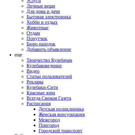
Услуги
Личные вещи
Для дома и дачи
Бытовая электроника
Хобби и отдых
Животные
Отдам
Попутчик
Бюро находок
Добавить объявление
еще
Творчество Кулебачан
Кулебаковедение
Видео
Статьи пользователей
Реклама
Кулебаки-Сити
Красные зори
Всегда Свежая Газета
Расписания
Детская поликлиника
Женская консультация
Межгород
Пригород
Городской транспорт