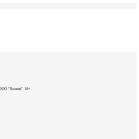
- ООО "Хозяин".
16+