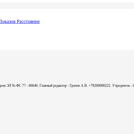
Показов
Расстояние
мером ЭЛ № ФС 77 - 66646. Главный редактор - Грачев А.В. +79200690222. Учредитель 