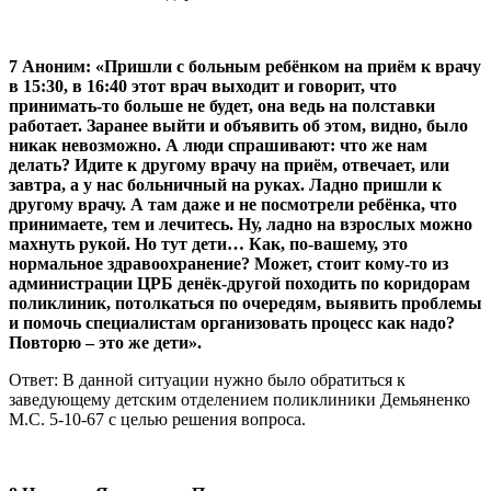
7 Аноним: «Пришли с больным ребёнком на приём к врачу
в 15:30, в 16:40 этот врач выходит и говорит, что
принимать-то больше не будет, она ведь на полставки
работает. Заранее выйти и объявить об этом, видно, было
никак невозможно. А люди спрашивают: что же нам
делать? Идите к другому врачу на приём, отвечает, или
завтра, а у нас больничный на руках. Ладно пришли к
другому врачу. А там даже и не посмотрели ребёнка, что
принимаете, тем и лечитесь. Ну, ладно на взрослых можно
махнуть рукой. Но тут дети… Как, по-вашему, это
нормальное здравоохранение? Может, стоит кому-то из
администрации ЦРБ денёк-другой походить по коридорам
поликлиник, потолкаться по очередям, выявить проблемы
и помочь специалистам организовать процесс как надо?
Повторю – это же дети».
Ответ: В данной ситуации нужно было обратиться к
заведующему детским отделением поликлиники Демьяненко
М.С. 5-10-67 с целью решения вопроса.