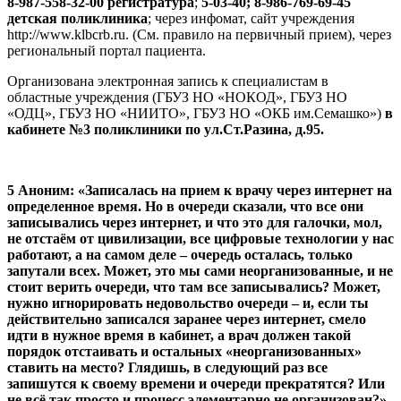
8-987-558-32-00 регистратура
;
5-03-40; 8-986-769-69-45
детская поликлиника
; через инфомат, сайт учреждения
http://www.klbcrb.ru. (См. правило на первичный прием), через
региональный портал пациента.
Организована электронная запись к специалистам в
областные учреждения (ГБУЗ НО «НОКОД», ГБУЗ НО
«ОДЦ», ГБУЗ НО «НИИТО», ГБУЗ НО «ОКБ им.Семашко»)
в
кабинете №3 поликлиники по ул.Ст.Разина, д.95.
5 Аноним: «Записалась на прием к врачу через интернет на
определенное время. Но в очереди сказали, что все они
записывались через интернет, и что это для галочки, мол,
не отстаём от цивилизации, все цифровые технологии у нас
работают, а на самом деле – очередь осталась, только
запутали всех. Может, это мы сами неорганизованные, и не
стоит верить очереди, что там все записывались? Может,
нужно игнорировать недовольство очереди – и, если ты
действительно записался заранее через интернет, смело
идти в нужное время в кабинет, а врач должен такой
порядок отстаивать и остальных «неорганизованных»
ставить на место? Глядишь, в следующий раз все
запишутся к своему времени и очереди прекратятся? Или
не всё так просто и процесс элементарно не организован?»