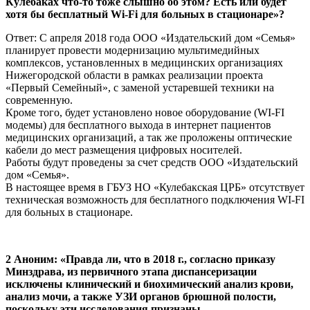
Кулебаках что-то тоже слышно об этом? Есть или будет
хотя бы бесплатный Wi-Fi для больных в стационаре»?
Ответ: С апреля 2018 года ООО «Издательский дом «Семья»
планирует провести модернизацию мультимедийных
комплексов, установленных в медицинских организациях
Нижегородской области в рамках реализации проекта
«Первый Семейный», с заменой устаревшей техники на
современную.
Кроме того, будет установлено новое оборудование (WI-FI
модемы) для бесплатного выхода в интернет пациентов
медицинских организаций, а так же проложены оптические
кабели до мест размещения цифровых носителей.
Работы будут проведены за счет средств ООО «Издательский
дом «Семья».
В настоящее время в ГБУЗ НО «Кулебакская ЦРБ» отсутствует
техническая возможность для бесплатного подключения WI-FI
для больных в стационаре.
2 Аноним: «Правда ли, что в 2018 г., согласно приказу
Минздрава, из первичного этапа диспансеризации
исключены клинический и биохимический анализ крови,
анализ мочи, а также УЗИ органов брюшной полости,
поскольку эти исследования признаны