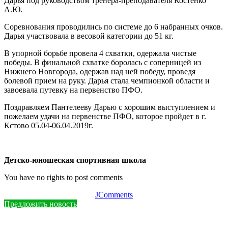
Дарья под руководством тренера-преподавателя Костенко
А.Ю.
Соревнования проводились по системе до 6 набранных очков.
Дарья участвовала в весовой категории до 51 кг.
В упорной борьбе провела 4 схватки, одержала чистые
победы. В финальной схватке боролась с соперницей из
Нижнего Новгорода, одержав над ней победу, проведя
болевой прием на руку. Дарья стала чемпионкой области и
завоевала путевку на первенство ПФО.
Поздравляем Пантелееву Дарью с хорошим выступлением и
пожелаем удачи на первенстве ПФО, которое пройдет в г.
Кстово 05.04-06.04.2019г.
Детско-юношеская спортивная школа
You have no rights to post comments
JComments
Предложить новость