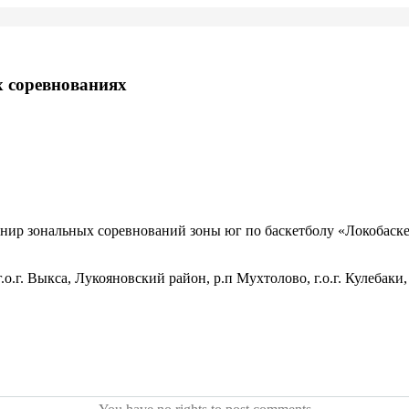
х соревнованиях
ир зональных соревнований зоны юг по баскетболу «Локобаскет
г.о.г. Выкса, Лукояновский район, р.п Мухтолово, г.о.г. Кулеба