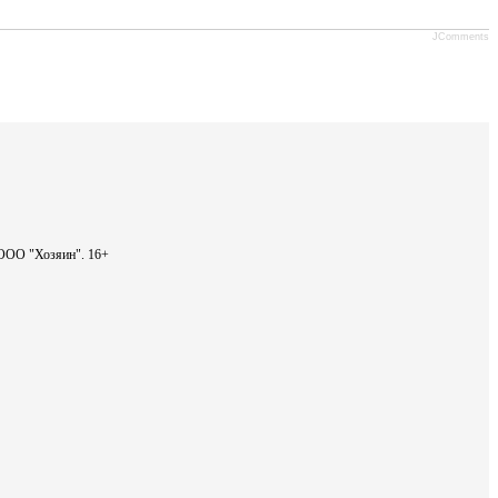
JComments
- ООО "Хозяин".
16+