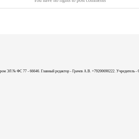
You have no rights to post comments
мером ЭЛ № ФС 77 - 66646. Главный редактор - Грачев А.В. +79200690222. Учредитель 