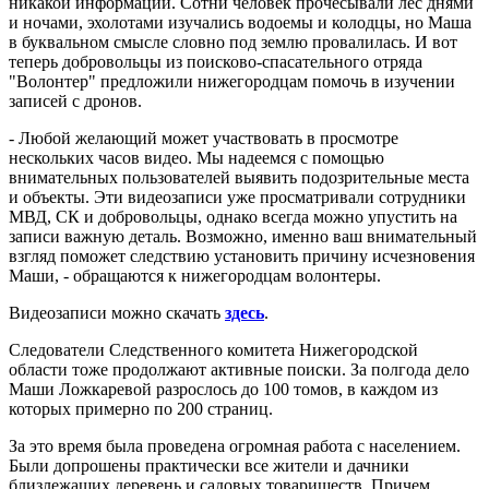
никакой информации. Сотни человек прочесывали лес днями
и ночами, эхолотами изучались водоемы и колодцы, но Маша
в буквальном смысле словно под землю провалилась. И вот
теперь добровольцы из поисково-спасательного отряда
"Волонтер" предложили нижегородцам помочь в изучении
записей с дронов.
- Любой желающий может участвовать в просмотре
нескольких часов видео. Мы надеемся с помощью
внимательных пользователей выявить подозрительные места
и объекты. Эти видеозаписи уже просматривали сотрудники
МВД, СК и добровольцы, однако всегда можно упустить на
записи важную деталь. Возможно, именно ваш внимательный
взгляд поможет следствию установить причину исчезновения
Маши, - обращаются к нижегородцам волонтеры.
Видеозаписи можно скачать
здесь
.
Следователи Следственного комитета Нижегородской
области тоже продолжают активные поиски. За полгода дело
Маши Ложкаревой разрослось до 100 томов, в каждом из
которых примерно по 200 страниц.
За это время была проведена огромная работа с населением.
Были допрошены практически все жители и дачники
близлежащих деревень и садовых товариществ. Причем,