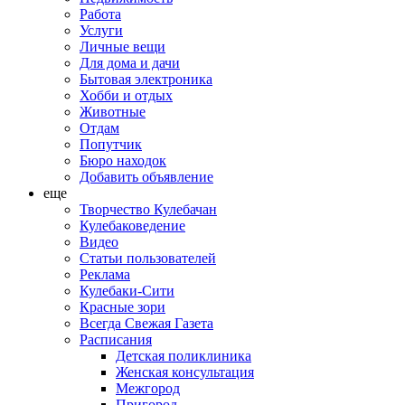
Работа
Услуги
Личные вещи
Для дома и дачи
Бытовая электроника
Хобби и отдых
Животные
Отдам
Попутчик
Бюро находок
Добавить объявление
еще
Творчество Кулебачан
Кулебаковедение
Видео
Статьи пользователей
Реклама
Кулебаки-Сити
Красные зори
Всегда Свежая Газета
Расписания
Детская поликлиника
Женская консультация
Межгород
Пригород