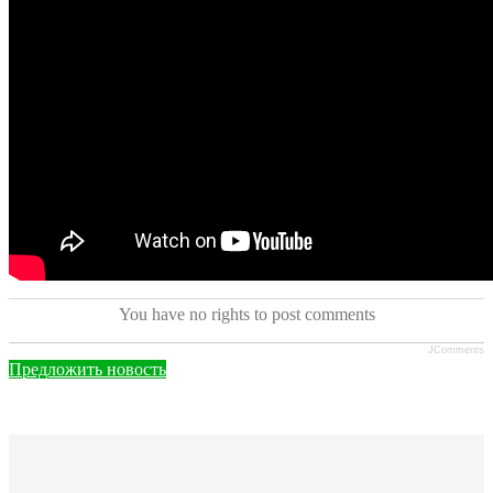
You have no rights to post comments
JComments
Предложить новость