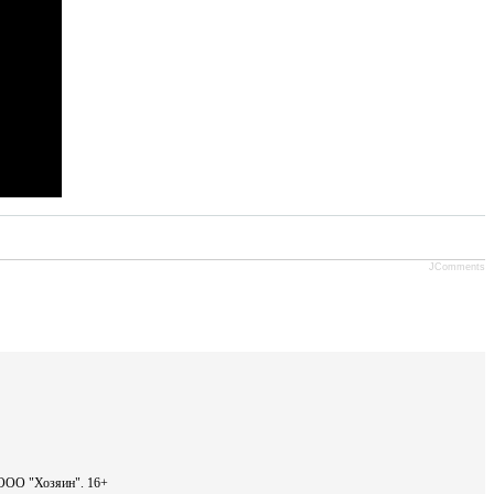
JComments
- ООО "Хозяин".
16+