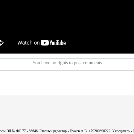
You have no rights to post comments
мером ЭЛ № ФС 77 - 66646. Главный редактор - Грачев А.В. +79200690222. Учредитель 