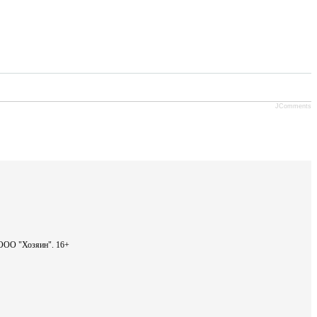
JComments
- ООО "Хозяин".
16+