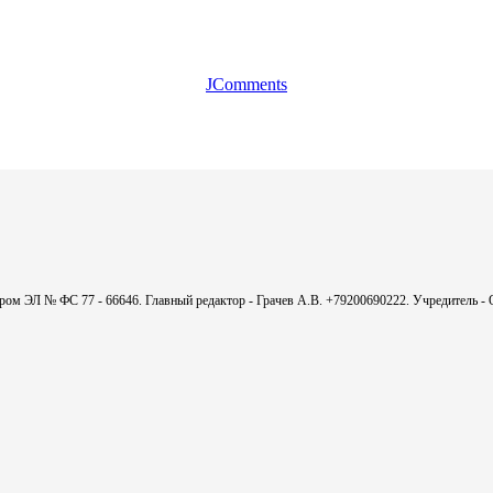
JComments
мером ЭЛ № ФС 77 - 66646. Главный редактор - Грачев А.В. +79200690222. Учредитель 