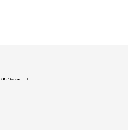
- ООО "Хозяин".
16+