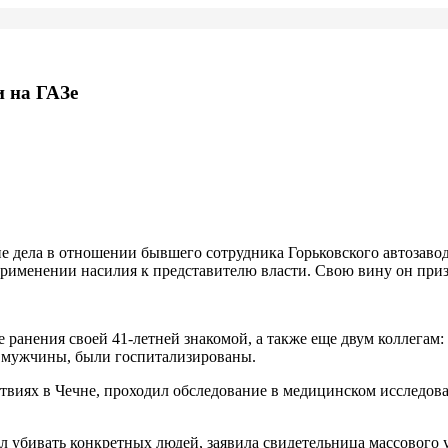
и на ГАЗе
е дела в отношении бывшего сотрудника Горьковского автозавод
применении насилия к представителю власти. Свою вину он приз
е ранения своей 41-летней знакомой, а также еще двум коллегам
й мужчины, были госпитализированы.
ствиях в Чечне, проходил обследование в медицинском исследо
ел убивать конкретных людей, заявила свидетельница массовог