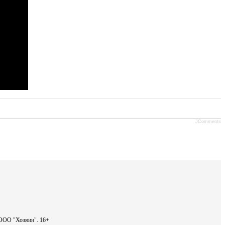
JComments
- ООО "Хозяин".
16+