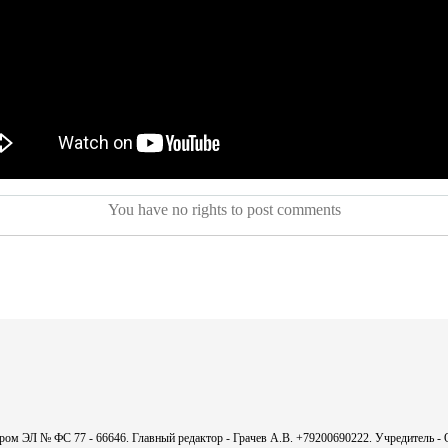
You have no rights to post comments
мером ЭЛ № ФС 77 - 66646. Главный редактор - Грачев А.В. +79200690222. Учредитель 