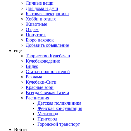
Личные вещи
Для дома и дачи
Бытовая электроника
Хобби и отдых
Животные
Отдам
Попутчик
Бюро находок
Добавить объявление
еще
Творчество Кулебачан
Кулебаковедение
Видео
Статьи пользователей
Реклама
Кулебаки-Сити
Красные зори
Всегда Свежая Газета
Расписания
Детская поликлиника
Женская консультация
Межгород
Пригород
Городской транспорт
Войти