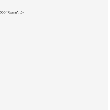
- ООО "Хозяин".
16+