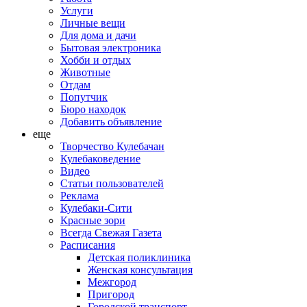
Услуги
Личные вещи
Для дома и дачи
Бытовая электроника
Хобби и отдых
Животные
Отдам
Попутчик
Бюро находок
Добавить объявление
еще
Творчество Кулебачан
Кулебаковедение
Видео
Статьи пользователей
Реклама
Кулебаки-Сити
Красные зори
Всегда Свежая Газета
Расписания
Детская поликлиника
Женская консультация
Межгород
Пригород
Городской транспорт