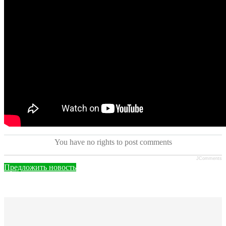
You have no rights to post comments
JComments
Предложить новость