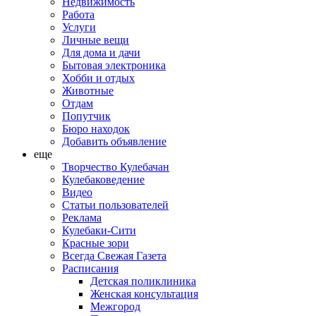
Недвижимость
Работа
Услуги
Личные вещи
Для дома и дачи
Бытовая электроника
Хобби и отдых
Животные
Отдам
Попутчик
Бюро находок
Добавить объявление
еще
Творчество Кулебачан
Кулебаковедение
Видео
Статьи пользователей
Реклама
Кулебаки-Сити
Красные зори
Всегда Свежая Газета
Расписания
Детская поликлиника
Женская консультация
Межгород