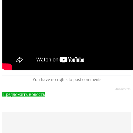
You have no rights to post comments
JComments
Предложить новость