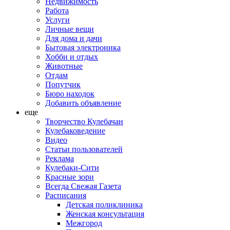
Недвижимость
Работа
Услуги
Личные вещи
Для дома и дачи
Бытовая электроника
Хобби и отдых
Животные
Отдам
Попутчик
Бюро находок
Добавить объявление
еще
Творчество Кулебачан
Кулебаковедение
Видео
Статьи пользователей
Реклама
Кулебаки-Сити
Красные зори
Всегда Свежая Газета
Расписания
Детская поликлиника
Женская консультация
Межгород