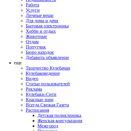
Работа
Услуги
Личные вещи
Для дома и дачи
Бытовая электроника
Хобби и отдых
Животные
Отдам
Попутчик
Бюро находок
Добавить объявление
еще
Творчество Кулебачан
Кулебаковедение
Видео
Статьи пользователей
Реклама
Кулебаки-Сити
Красные зори
Всегда Свежая Газета
Расписания
Детская поликлиника
Женская консультация
Межгород