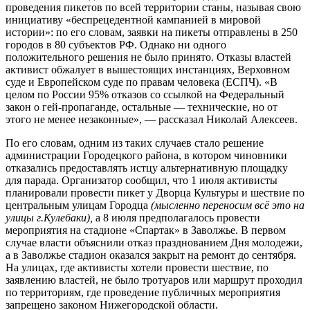
проведения пикетов по всей территории станы, называя свою
инициативу «беспрецедентной кампанией в мировой
истории»: по его словам, заявки на пикеты отправлены в 250
городов в 80 субъектов РФ. Однако ни одного
положительного решения не было принято. Отказы властей
активист обжалует в вышестоящих инстанциях, Верховном
суде и Европейском суде по правам человека (ЕСПЧ). «В
целом по России 95% отказов со ссылкой на Федеральный
закон о гей-пропаганде, остальные — технические, но от
этого не менее незаконные», — рассказал Николай Алексеев.
По его словам, одним из таких случаев стало решение
администрации Городецкого района, в котором чиновники
отказались предоставлять истцу альтернативную площадку
для парада. Организатор сообщил, что 1 июля активисты
планировали провести пикет у Дворца Культуры и шествие по
центральным улицам Городца
(мысленно переносим всё это на
улицы г.Кулебаки),
а 8 июля предполагалось провести
мероприятия на стадионе «Спартак» в Заволжье. В первом
случае власти объяснили отказ празднованием Дня молодежи,
а в Заволжье стадион оказался закрыт на ремонт до сентября.
На улицах, где активисты хотели провести шествие, по
заявлению властей, не было тротуаров или маршрут проходил
по территориям, где проведение публичных мероприятия
запрещено законом Нижегородской области.