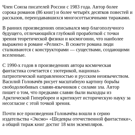
Член Союза писателей России с 1983 года. Автор более
сорока романов (86 книг) и более четырёх десятков повестей и
рассказов, переиздававшихся многосоттысячными тиражами.
В ранних произведениях описывался мир благополучного
будущего, отличающийся глубокой проработкой с точки
зрения теоретической физики и космогонии, что наиболее
выражено в романе «Реликт». В сюжете романа люди
сталкиваются с конструкторами — существами, создающими
вселенные.
С 1990-х годов в произведениях автора космическая
фантастика сочетается с эзотерикой, национал-
патриотической направленностью и русским неоязычеством.
Василий Головачёв рисует масштабную картину борьбы
свободолюбивых славян-язычников с силами зла. Автор
пишет о том, что предками славян были выходцы из
Арктической Гипербореи и критикует историческую науку за
несогласие с этой точкой зрения.
Почти все произведения Головачёва вошли в серию
издательства «Эксмо» «Шедевры отечественной фантастики»,
а общий тираж книг достиг 18 млн экземпляров.