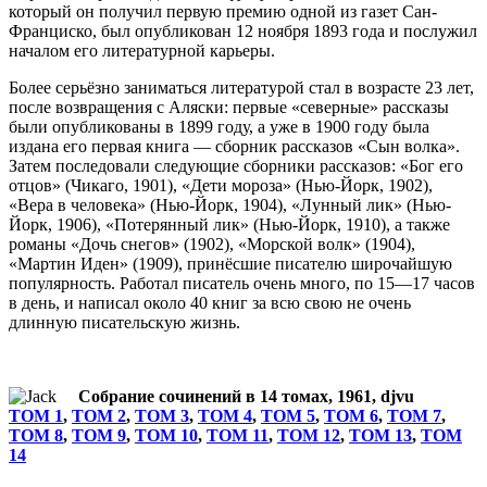
который он получил первую премию одной из газет Сан-
Франциско, был опубликован 12 ноября 1893 года и послужил
началом его литературной карьеры.
Более серьёзно заниматься литературой стал в возрасте 23 лет,
после возвращения с Аляски: первые «северные» рассказы
были опубликованы в 1899 году, а уже в 1900 году была
издана его первая книга — сборник рассказов «Сын волка».
Затем последовали следующие сборники рассказов: «Бог его
отцов» (Чикаго, 1901), «Дети мороза» (Нью-Йорк, 1902),
«Вера в человека» (Нью-Йорк, 1904), «Лунный лик» (Нью-
Йорк, 1906), «Потерянный лик» (Нью-Йорк, 1910), а также
романы «Дочь снегов» (1902), «Морской волк» (1904),
«Мартин Иден» (1909), принёсшие писателю широчайшую
популярность. Работал писатель очень много, по 15—17 часов
в день, и написал около 40 книг за всю свою не очень
длинную писательскую жизнь.
Собрание сочинений в 14 томах, 1961, djvu
ТОМ 1
,
ТОМ 2
,
ТОМ 3
,
ТОМ 4
,
ТОМ 5
,
ТОМ 6
,
ТОМ 7
,
ТОМ 8
,
ТОМ 9
,
ТОМ 10
,
ТОМ 11
,
ТОМ 12
,
ТОМ 13
,
ТОМ
14