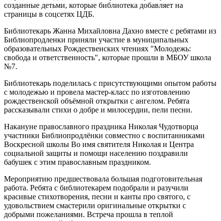
созданные детьми, которые библиотека добавляет на
страницы в соцсетях ЦДБ.
Библиотекарь Жанна Михайловна Дахно вместе с ребятами из
Библиопродленки приняли участие в муниципальных
образовательных Рождественских чтениях "Молодежь:
свобода и ответственность", которые прошли в МБОУ школа
№7.
Библиотекарь поделилась с присутствующими опытом работы
с молодежью и провела мастер-класс по изготовлению
рождественской объёмной открытки с ангелом. Ребята
рассказывали стихи о добре и милосердии, пели песни.
Накануне православного праздника Николая Чудотворца
участники Библиопродлёнки совместно с воспитанниками
Воскресной школы Во имя святителя Николая и Центра
социальной защиты и помощи населению поздравили
бабушек с этим православным праздником.
Мероприятию предшествовала большая подготовительная
работа. Ребята с библиотекарем подобрали и разучили
красивые стихотворения, песни и канты про святого, с
удовольствием смастерили оригинальные открытки с
добрыми пожеланиями. Встреча прошла в теплой