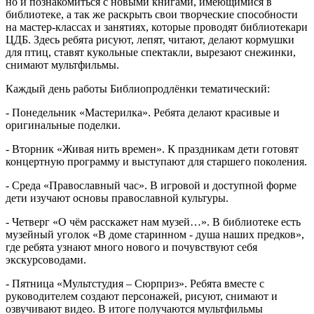
но и познакомиться с новыми книгами, имеющимися в
библиотеке, а так же раскрыть свои творческие способности
на мастер-классах и занятиях, которые проводят библиотекари
ЦДБ. Здесь ребята рисуют, лепят, читают, делают кормушки
для птиц, ставят кукольные спектакли, вырезают снежинки,
снимают мультфильмы.
Каждый день работы Библиопродлёнки тематический:
- Понедельник «Мастерилка». Ребята делают красивые и
оригинальные поделки.
- Вторник «Живая нить времен». К праздникам дети готовят
концертную программу и выступают для старшего поколения.
- Среда «Православный час». В игровой и доступной форме
дети изучают основы православной культуры.
- Четверг «О чём расскажет нам музей…». В библиотеке есть
музейный уголок «В доме старинном - душа наших предков»,
где ребята узнают много нового и почувствуют себя
экскурсоводами.
- Пятница «Мультстудия – Сюрприз». Ребята вместе с
руководителем создают персонажей, рисуют, снимают и
озвучивают видео. В итоге получаются мультфильмы