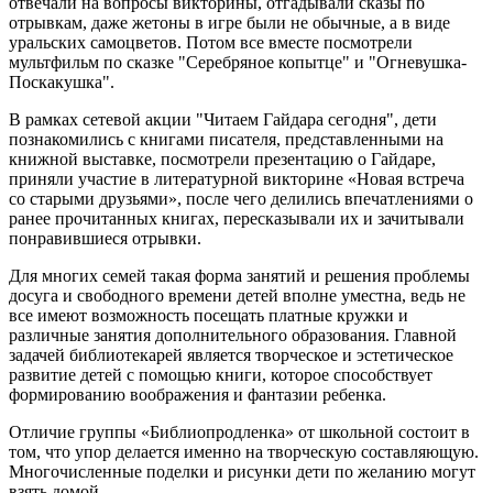
отвечали на вопросы викторины, отгадывали сказы по
отрывкам, даже жетоны в игре были не обычные, а в виде
уральских самоцветов. Потом все вместе посмотрели
мультфильм по сказке "Серебряное копытце" и "Огневушка-
Поскакушка".
В рамках сетевой акции "Читаем Гайдара сегодня", дети
познакомились с книгами писателя, представленными на
книжной выставке, посмотрели презентацию о Гайдаре,
приняли участие в литературной викторине «Новая встреча
со старыми друзьями», после чего делились впечатлениями о
ранее прочитанных книгах, пересказывали их и зачитывали
понравившиеся отрывки.
Для многих семей такая форма занятий и решения проблемы
досуга и свободного времени детей вполне уместна, ведь не
все имеют возможность посещать платные кружки и
различные занятия дополнительного образования. Главной
задачей библиотекарей является творческое и эстетическое
развитие детей с помощью книги, которое способствует
формированию воображения и фантазии ребенка.
Отличие группы «Библиопродленка» от школьной состоит в
том, что упор делается именно на творческую составляющую.
Многочисленные поделки и рисунки дети по желанию могут
взять домой.