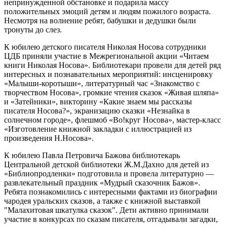
непринужденной обстановке и подарила массу
положительных эмоций детям и людям пожилого возраста.
Несмотря на волнение ребят, бабушки и дедушки были
тронуты до слез.
К юбилею детского писателя Николая Носова сотрудники
ЦДБ приняли участие в Межрегиональной акции «Читаем
книги Николая Носова». Библиотекари провели для детей ряд
интересных и познавательных мероприятий: инсценировку
«Малыши-коротыши», литературный час «Знакомство с
творчеством Носова», громкие чтения сказок «Живая шляпа»
и «Затейники», викторину «Какие знаем мы рассказы
писателя Носова?», экранизацию сказки «Незнайка в
солнечном городе», флешмоб «Во!круг Носова», мастер-класс
«Изготовление книжной закладки с иллюстрацией из
произведения Н.Носова».
К юбилею Павла Петровича Бажова библиотекарь
Центральной детской библиотеки Ж.М.Дахно для детей из
«Библиопродленки» подготовила и провела литературно —
развлекательный праздник «Мудрый сказочник Бажов».
Ребята познакомились с интересными фактами из биографии
чародея уральских сказов, а также с книжной выставкой
"Малахитовая шкатулка сказок". Дети активно принимали
участие в конкурсах по сказам писателя, отгадывали загадки,