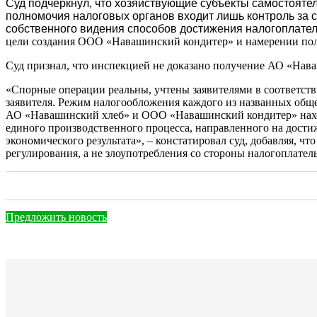
Суд подчеркнул, что хозяйствующие субъекты самостояте
полномочия налоговых органов входит лишь контроль за с
собственного видения способов достижения налогоплате
цели создания ООО «Навашинский кондитер» и намерении полу
Суд признал, что инспекцией не доказано получение АО «Нав
«Спорные операции реальны, учтены заявителями в соответст
заявителя. Режим налогообложения каждого из названных общес
АО «Навашинский хлеб» и ООО «Навашинский кондитер» наход
единого производственного процесса, направленного на достиж
экономического результата», – констатировал суд, добавляя, 
регулирования, а не злоупотребления со стороны налогоплател
Предложить новость