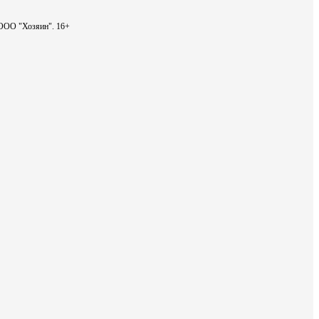
- ООО "Хозяин".
16+