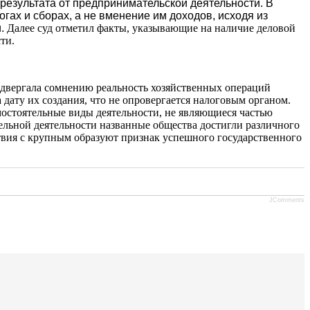
результата от предпринимательской деятельности.
В
ах и сборах, а не вменение им доходов, исходя из
и.
Далее суд отметил факты, указывающие на наличие деловой
ти.
одвергала сомнению реальность хозяйственных операций
дату их создания, что не опровергается налоговым органом.
стоятельные виды деятельности, не являющиеся частью
тельной деятельности названные общества достигли различного
ствия с крупным образуют признак успешного государственного
JComments