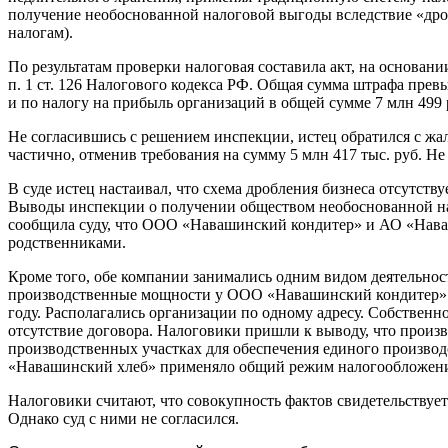
получение необоснованной налоговой выгоды вследствие «дроб
налогам).
По результатам проверки налоговая составила акт, на основан
п. 1 ст. 126 Налогового кодекса РФ. Общая сумма штрафа пре
и по налогу на прибыль организаций в общей сумме 7 млн 499 р
Не согласившись с решением инспекции, истец обратился с ж
частично, отменив требования на сумму 5 млн 417 тыс. руб. 
В суде истец настаивал, что схема дробления бизнеса отсутст
Выводы инспекции о получении обществом необоснованной на
сообщила суду, что ООО «Навашинский кондитер» и АО «Наваш
родственниками.
Кроме того, обе компании занимались одним видом деятельност
производственные мощности у ООО «Навашинский кондитер» о
году. Располагались организации по одному адресу. Собственн
отсутствие договора. Налоговики пришли к выводу, что произв
производственных участках для обеспечения единого произво
«Навашинский хлеб» применяло общий режим налогообложен
Налоговики считают, что совокупность фактов свидетельствуе
Однако суд с ними не согласился.