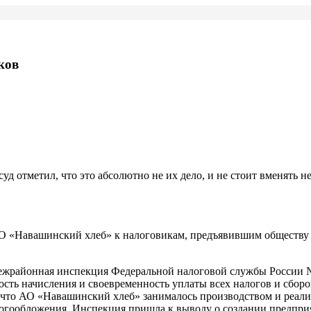
ков
д отметил, что это абсолютно не их дело, и не стоит вменять 
 «Навашинский хлеб» к налоговикам, предъявившим обществу сч
ду межрайонная инспекция Федеральной налоговой службы России
ть начисления и своевременность уплаты всех налогов и сборов с
 что АО «Навашинский хлеб» занималось производством и реал
огообложения. Инспекция пришла к выводу о создании предпри