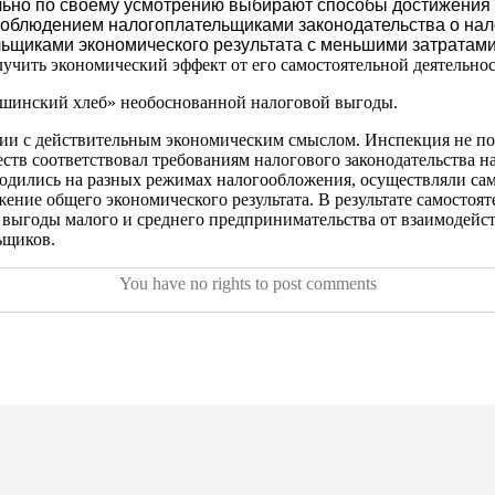
льно по своему усмотрению выбирают способы достижения 
облюдением налогоплательщиками законодательства о налог
льщиками экономического результата с меньшими затратам
чить экономический эффект от его самостоятельной деятельнос
ашинский хлеб» необоснованной налоговой выгоды.
вии с действительным экономическим смыслом. Инспекция не п
тв соответствовал требованиям налогового законодательства на 
ились на разных режимах налогообложения, осуществляли само
ение общего экономического результата. В результате самостоя
что выгоды малого и среднего предпринимательства от взаимодей
ьщиков.
You have no rights to post comments