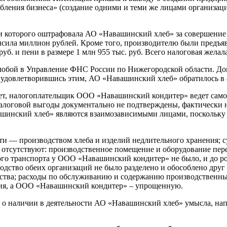
ления бизнеса» (создание одними и теми же лицами организаци
ии которого оштрафовала АО «Навашинский хлеб» за совершение п
высила миллион рублей. Кроме того, производителю были предъя
уб. и пени в размере 1 млн 955 тыс. руб. Всего налоговая жела
алобой в Управление ФНС России по Нижегородской области. Д
Не удовлетворившись этим, АО «Навашинский хлеб» обратилось в
вует, налогоплательщик ООО «Навашинский кондитер» ведет само
логовой выгоды документально не подтверждены, фактически н
инский хлеб» являются взаимозависимыми лицами, поскольку и
и — производством хлеба и изделий недлительного хранения; сух
тсутствуют: производственное помещение и оборудование пере
ого транспорта у ООО «Навашинский кондитер» не было, и до ро
одство обеих организаций не было разделено и обособлено друг 
дства; расходы по обслуживанию и содержанию производственн
ия, а ООО «Навашинский кондитер» – упрощенную.
т о наличии в деятельности АО «Навашинский хлеб» умысла, на