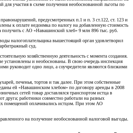
й для участия в схеме получения необоснованной льготы по
равонарушений, предусмотренных п.1 и п. 3 ст.122, ст. 123 и
влены к оплате недоимка по налогу на добавленную стоимость
ла получить с АО «Навашинский хлеб» 9 млн 896 тыс. руб.
оводы налогоплательщика вышестоящий орган удовлетворил
 арбитражный суд.
стоятельную хозяйственную деятельность с момента создания.
е установлены и необоснованы. В свою очередь инспекция
ми руководит одно лицо, а соучредители являются близкими
арей, печенья, тортов и так далее. При этом собственные
даны ей «Навашинским хлебом» по договору аренды в 2008
зничных сетей товар доставлялся транспортом истца в
от друга; работники совместно работали на разных
ых помещений оплачивались истцом. При этом АО
правленного на получение необоснованной налоговой выгоды.