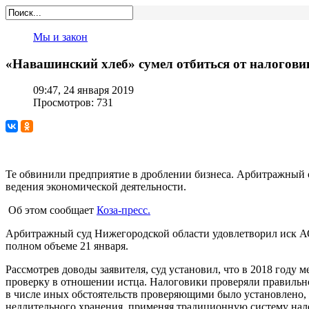
Мы и закон
«Навашинский хлеб» сумел отбиться от налогови
09:47, 24 января 2019
Просмотров: 731
Те обвинили предприятие в дроблении бизнеса. Арбитражный су
ведения экономической деятельности.
Об этом сообщает
Коза-пресс.
Арбитражный суд Нижегородской области удовлетворил иск АО
полном объеме 21 января.
Рассмотрев доводы заявителя, суд установил, что в 2018 го
проверку в отношении истца. Налоговики проверяли правильнос
в числе иных обстоятельств проверяющими было установлено,
недлительного хранения, применяя традиционную систему нал