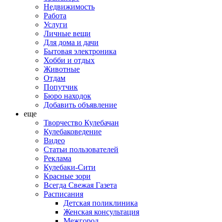
Недвижимость
Работа
Услуги
Личные вещи
Для дома и дачи
Бытовая электроника
Хобби и отдых
Животные
Отдам
Попутчик
Бюро находок
Добавить объявление
еще
Творчество Кулебачан
Кулебаковедение
Видео
Статьи пользователей
Реклама
Кулебаки-Сити
Красные зори
Всегда Свежая Газета
Расписания
Детская поликлиника
Женская консультация
Межгород