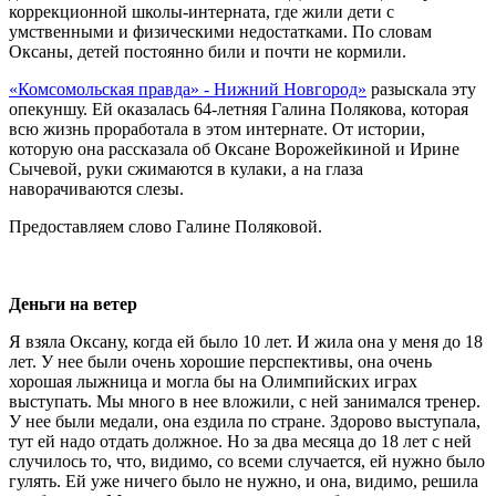
коррекционной школы-интерната, где жили дети с
умственными и физическими недостатками. По словам
Оксаны, детей постоянно били и почти не кормили.
«Комсомольская правда» - Нижний Новгород»
разыскала эту
опекуншу. Ей оказалась 64-летняя Галина Полякова, которая
всю жизнь проработала в этом интернате. От истории,
которую она рассказала об Оксане Ворожейкиной и Ирине
Сычевой, руки сжимаются в кулаки, а на глаза
наворачиваются слезы.
Предоставляем слово Галине Поляковой.
Деньги на ветер
Я взяла Оксану, когда ей было 10 лет. И жила она у меня до 18
лет. У нее были очень хорошие перспективы, она очень
хорошая лыжница и могла бы на Олимпийских играх
выступать. Мы много в нее вложили, с ней занимался тренер.
У нее были медали, она ездила по стране. Здорово выступала,
тут ей надо отдать должное. Но за два месяца до 18 лет с ней
случилось то, что, видимо, со всеми случается, ей нужно было
гулять. Ей уже ничего было не нужно, и она, видимо, решила