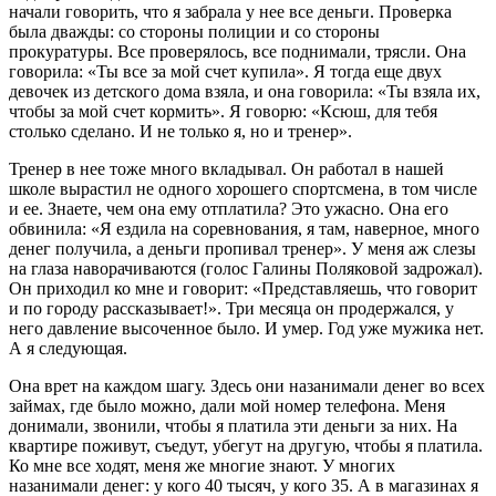
начали говорить, что я забрала у нее все деньги. Проверка
была дважды: со стороны полиции и со стороны
прокуратуры. Все проверялось, все поднимали, трясли. Она
говорила: «Ты все за мой счет купила». Я тогда еще двух
девочек из детского дома взяла, и она говорила: «Ты взяла их,
чтобы за мой счет кормить». Я говорю: «Ксюш, для тебя
столько сделано. И не только я, но и тренер».
Тренер в нее тоже много вкладывал. Он работал в нашей
школе вырастил не одного хорошего спортсмена, в том числе
и ее. Знаете, чем она ему отплатила? Это ужасно. Она его
обвинила: «Я ездила на соревнования, я там, наверное, много
денег получила, а деньги пропивал тренер». У меня аж слезы
на глаза наворачиваются (голос Галины Поляковой задрожал).
Он приходил ко мне и говорит: «Представляешь, что говорит
и по городу рассказывает!». Три месяца он продержался, у
него давление высоченное было. И умер. Год уже мужика нет.
А я следующая.
Она врет на каждом шагу. Здесь они назанимали денег во всех
займах, где было можно, дали мой номер телефона. Меня
донимали, звонили, чтобы я платила эти деньги за них. На
квартире поживут, съедут, убегут на другую, чтобы я платила.
Ко мне все ходят, меня же многие знают. У многих
назанимали денег: у кого 40 тысяч, у кого 35. А в магазинах я