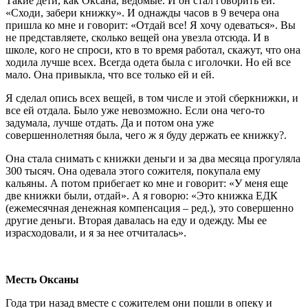
Такие дети, как Оксана, ведомые. И он стал говорить ей:
«Сходи, забери книжку». И однажды часов в 9 вечера она
пришла ко мне и говорит: «Отдай все! Я хочу одеваться». Вы
не представляете, сколько вещей она увезла отсюда. И в
школе, кого не спроси, кто в то время работал, скажут, что она
ходила лучше всех. Всегда одета была с иголочки. Но ей все
мало. Она привыкла, что все только ей и ей.
Я сделал опись всех вещей, в том числе и этой сберкнижки, и
все ей отдала. Было уже невозможно. Если она чего-то
задумала, лучше отдать. Да и потом она уже
совершеннолетняя была, чего ж я буду держать ее книжку?.
Она стала снимать с книжки деньги и за два месяца прогуляла
300 тысяч. Она одевала этого сожителя, покупала ему
кальяны. А потом прибегает ко мне и говорит: «У меня еще
две книжки были, отдай». А я говорю: «Это книжка ЕДК
(ежемесячная денежная компенсация – ред.), это совершенно
другие деньги. Вторая давалась на еду и одежду. Мы ее
израсходовали, и я за нее отчиталась».
Месть Оксаны
Года три назад вместе с сожителем они пошли в опеку и