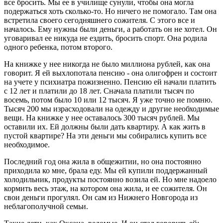
все бросить. Мы ее в училище сунули, чтобы она могла
подержаться хоть сколько-то. Но ничего не помогало. Там она
встретила своего сегодняшнего сожителя. С этого все и
началось. Ему нужны были деньги, а работать он не хотел. Он
уговаривал ее никуда не ездить, бросить спорт. Она родила
одного ребенка, потом второго.
На книжке у нее никогда не было миллиона рублей, как она
говорит. Я ей выхлопотала пенсию - она олигофрен и состоит
на учете у психиатра пожизненно. Пенсию ей начали платить
с 12 лет и платили до 18 лет. Сначала платили тысяч по
восемь, потом было 10 или 12 тысяч. Я уже точно не помню.
Тысяч 200 мы израсходовали на одежду и другие необходимые
вещи. На книжке у нее оставалось 300 тысяч рублей. Мы
оставили их. Ей должны были дать квартиру. А как жить в
пустой квартире? На эти деньги мы собирались купить все
необходимое.
Последний год она жила в общежитии, но она постоянно
приходила ко мне, брала еду. Мы ей купили поддержанный
холодильник, продукты постоянно возила ей. Но мне надоело
кормить весь этаж, на котором она жила, и ее сожителя. Он
свои деньги прогулял. Он сам из Нижнего Новгорода из
неблагополучной семьи.