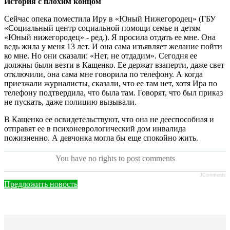
История с плохим концом
Сейчас опека поместила Иру в «Юный Нижегородец» (ГБУ
«Социальный центр социальной помощи семье и детям
«Юный нижегородец» - ред.). Я просила отдать ее мне. Она
ведь жила у меня 13 лет. И она сама изъявляет желание пойти
ко мне. Но они сказали: «Нет, не отдадим». Сегодня ее
должны были везти в Кащенко. Ее держат взаперти, даже свет
отключили, она сама мне говорила по телефону. А когда
приезжали журналисты, сказали, что ее там нет, хотя Ира по
телефону подтвердила, что была там. Говорят, что был приказ
не пускать, даже полицию вызывали.
В Кащенко ее освидетельствуют, что она не дееспособная и
отправят ее в психоневрологический дом инвалида
пожизненно. А девчонка могла бы еще спокойно жить.
You have no rights to post comments
JComments
Предложить новость