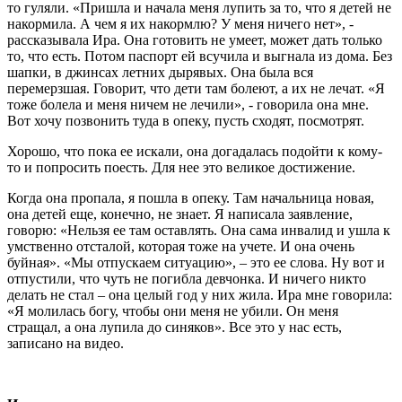
то гуляли. «Пришла и начала меня лупить за то, что я детей не
накормила. А чем я их накормлю? У меня ничего нет», -
рассказывала Ира. Она готовить не умеет, может дать только
то, что есть. Потом паспорт ей всучила и выгнала из дома. Без
шапки, в джинсах летних дырявых. Она была вся
перемерзшая. Говорит, что дети там болеют, а их не лечат. «Я
тоже болела и меня ничем не лечили», - говорила она мне.
Вот хочу позвонить туда в опеку, пусть сходят, посмотрят.
Хорошо, что пока ее искали, она догадалась подойти к кому-
то и попросить поесть. Для нее это великое достижение.
Когда она пропала, я пошла в опеку. Там начальница новая,
она детей еще, конечно, не знает. Я написала заявление,
говорю: «Нельзя ее там оставлять. Она сама инвалид и ушла к
умственно отсталой, которая тоже на учете. И она очень
буйная». «Мы отпускаем ситуацию», – это ее слова. Ну вот и
отпустили, что чуть не погибла девчонка. И ничего никто
делать не стал – она целый год у них жила. Ира мне говорила:
«Я молилась богу, чтобы они меня не убили. Он меня
стращал, а она лупила до синяков». Все это у нас есть,
записано на видео.