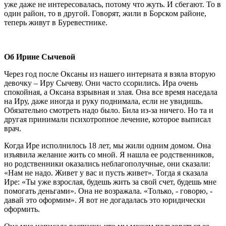
уже даже не интересовалась, потому что жуть. И сбегают. То в
один район, то в другой. Говорят, жили в Борском районе,
теперь живут в Буревестнике.
Об Ирине Сычевой
Через год после Оксаны из нашего интерната я взяла вторую
девочку – Иру Сычеву. Они часто ссорились. Ира очень
спокойная, а Оксана взрывная и злая. Она все время наседала
на Иру, даже иногда и руку поднимала, если не увидишь.
Обязательно смотреть надо было. Била из-за ничего. Но та и
другая принимали психотропное лечение, которое выписал
врач.
Когда Ире исполнилось 18 лет, мы жили одним домом. Она
изъявила желание жить со мной. Я нашла ее родственников,
но родственники оказались неблагополучные, они сказали:
«Нам не надо. Живет у вас и пусть живет». Тогда я сказала
Ире: «Ты уже взрослая, будешь жить за свой счет, будешь мне
помогать деньгами». Она не возражала. «Только, - говорю, -
давай это оформим». Я вот не догадалась это юридически
оформить.