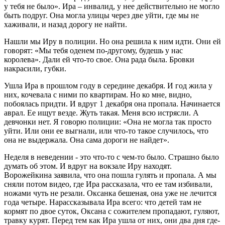
у тебя не было». Ира – инвалид, у нее действительно не могло
быть подруг. Она могла улицы через две уйти, где мы не
хаживали, и назад дорогу не найти.
Нашли мы Иру в полиции. Но она решила к ним идти. Они ей
говорят: «Мы тебя оденем по-другому, будешь у нас
королева». Дали ей что-то свое. Она рада была. Бровки
накрасили, губки.
Ушла Ира в прошлом году в середине декабря. И год жила у
них, кочевала с ними по квартирам. Но ко мне, видно,
побоялась придти. И вдруг 1 декабря она пропала. Начинается
аврал. Ее ищут везде. Жуть такая. Меня всю истрясли. А
девчонки нет. Я говорю полиции: «Она не могла так просто
уйти. Или они ее выгнали, или что-то такое случилось, что
она не выдержала. Она сама дороги не найдет».
Неделя в неведении - это что-то с чем-то было. Страшно было
думать об этом. И вдруг на вокзале Иру находят.
Ворожейкина заявила, что она пошла гулять и пропала. А мы
сняли потом видео, где Ира рассказала, что ее там избивали,
ножами чуть не резали. Оксанка бешеная, она уже не лечится
года четыре. Нарассказывала Ира всего: что детей там не
кормят по двое суток, Оксана с сожителем пропадают, гуляют,
травку курят. Перед тем как Ира ушла от них, они два дня где-