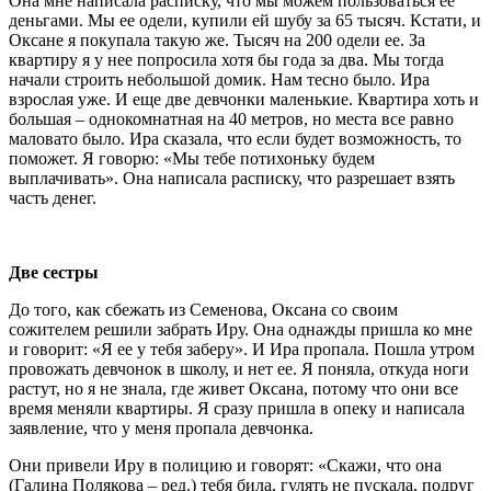
Она мне написала расписку, что мы можем пользоваться ее
деньгами. Мы ее одели, купили ей шубу за 65 тысяч. Кстати, и
Оксане я покупала такую же. Тысяч на 200 одели ее. За
квартиру я у нее попросила хотя бы года за два. Мы тогда
начали строить небольшой домик. Нам тесно было. Ира
взрослая уже. И еще две девчонки маленькие. Квартира хоть и
большая – однокомнатная на 40 метров, но места все равно
маловато было. Ира сказала, что если будет возможность, то
поможет. Я говорю: «Мы тебе потихоньку будем
выплачивать». Она написала расписку, что разрешает взять
часть денег.
Две сестры
До того, как сбежать из Семенова, Оксана со своим
сожителем решили забрать Иру. Она однажды пришла ко мне
и говорит: «Я ее у тебя заберу». И Ира пропала. Пошла утром
провожать девчонок в школу, и нет ее. Я поняла, откуда ноги
растут, но я не знала, где живет Оксана, потому что они все
время меняли квартиры. Я сразу пришла в опеку и написала
заявление, что у меня пропала девчонка.
Они привели Иру в полицию и говорят: «Скажи, что она
(Галина Полякова – ред.) тебя била, гулять не пускала, подруг