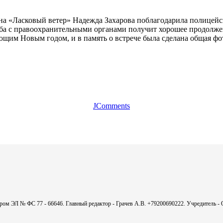
а «Ласковый ветер» Надежда Захарова поблагодарила полицейск
ружба с правоохранительными органами получит хорошее продолже
ющим Новым годом, и в память о встрече была сделана общая фо
JComments
мером ЭЛ № ФС 77 - 66646. Главный редактор - Грачев А.В. +79200690222. Учредитель 