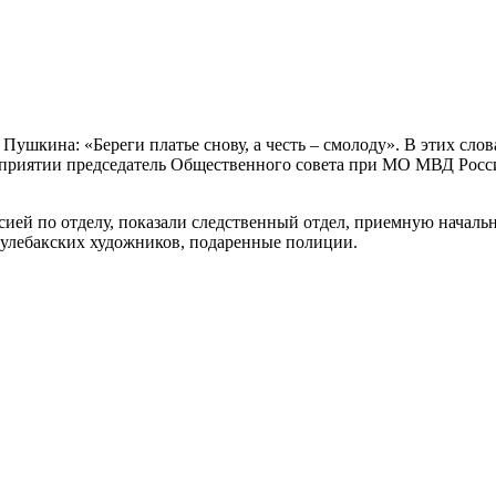
Пушкина: «Береги платье снову, а честь – смолоду». В этих слов
роприятии председатель Общественного совета при МО МВД Рос
рсией по отделу, показали следственный отдел, приемную началь
улебакских художников, подаренные полиции.