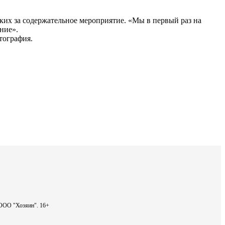
их за содержательное мероприятие. «Мы в первый раз на
ние».
тография.
- ООО "Хозяин".
16+