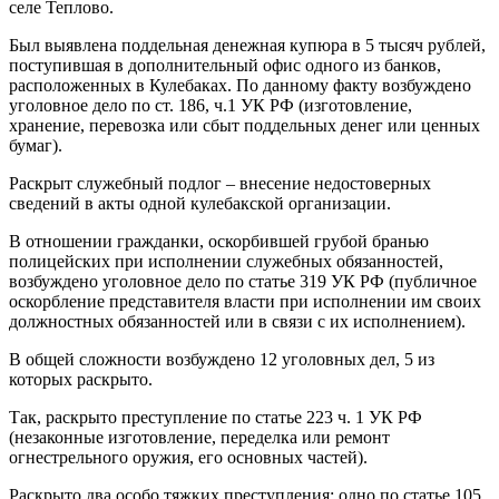
селе Теплово.
Был выявлена поддельная денежная купюра в 5 тысяч рублей,
поступившая в дополнительный офис одного из банков,
расположенных в Кулебаках. По данному факту возбуждено
уголовное дело по ст. 186, ч.1 УК РФ (изготовление,
хранение, перевозка или сбыт поддельных денег или ценных
бумаг).
Раскрыт служебный подлог – внесение недостоверных
сведений в акты одной кулебакской организации.
В отношении гражданки, оскорбившей грубой бранью
полицейских при исполнении служебных обязанностей,
возбуждено уголовное дело по статье 319 УК РФ (публичное
оскорбление представителя власти при исполнении им своих
должностных обязанностей или в связи с их исполнением).
В общей сложности возбуждено 12 уголовных дел, 5 из
которых раскрыто.
Так, раскрыто преступление по статье 223 ч. 1 УК РФ
(незаконные изготовление, переделка или ремонт
огнестрельного оружия, его основных частей).
Раскрыто два особо тяжких преступления; одно по статье 105