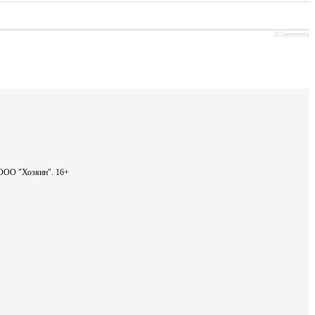
JComments
- ООО "Хозяин".
16+