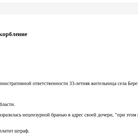
скорбление
нистративной ответственности 33-летняя жительница села Бере
бласти.
азразилась нецензурной бранью в адрес своей дочери, "при это
платит штраф.